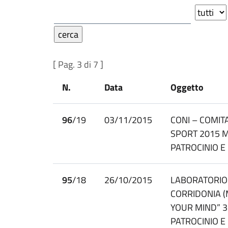
[ Pag. 3 di 7 ]
N.
Data
Oggetto
96
/19
03/11/2015
CONI – COMIT
SPORT 2015 M
PATROCINIO 
95
/18
26/10/2015
LABORATORIO
CORRIDONIA (
YOUR MIND” 
PATROCINIO 