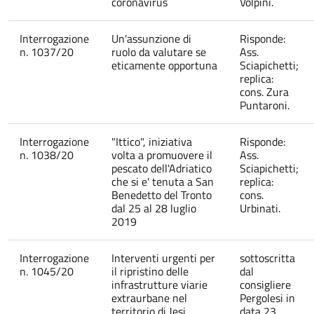
coronavirus
Volpini.
Interrogazione
Un'assunzione di
Risponde:
n. 1037/20
ruolo da valutare se
Ass.
eticamente opportuna
Sciapichetti;
replica:
cons. Zura
Puntaroni.
Interrogazione
"Ittico", iniziativa
Risponde:
n. 1038/20
volta a promuovere il
Ass.
pescato dell'Adriatico
Sciapichetti;
che si e' tenuta a San
replica:
Benedetto del Tronto
cons.
dal 25 al 28 luglio
Urbinati.
2019
Interrogazione
Interventi urgenti per
sottoscritta
n. 1045/20
il ripristino delle
dal
infrastrutture viarie
consigliere
extraurbane nel
Pergolesi in
territorio di Jesi
data 23