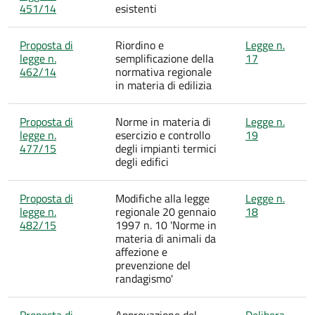
451/14
esistenti
Proposta di
Riordino e
Legge n.
legge n.
semplificazione della
17
462/14
normativa regionale
in materia di edilizia
Proposta di
Norme in materia di
Legge n.
legge n.
esercizio e controllo
19
477/15
degli impianti termici
degli edifici
Proposta di
Modifiche alla legge
Legge n.
legge n.
regionale 20 gennaio
18
482/15
1997 n. 10 'Norme in
materia di animali da
affezione e
prevenzione del
randagismo'
Proposta di
Approvazione del
Delibera