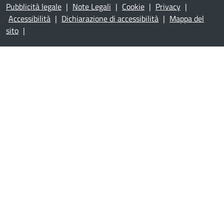
Pubblicità legale
|
Note Legali
|
Cookie
|
Privacy
|
Accessibilità
|
Dichiarazione di accessibilità
|
Mappa del
sito
|