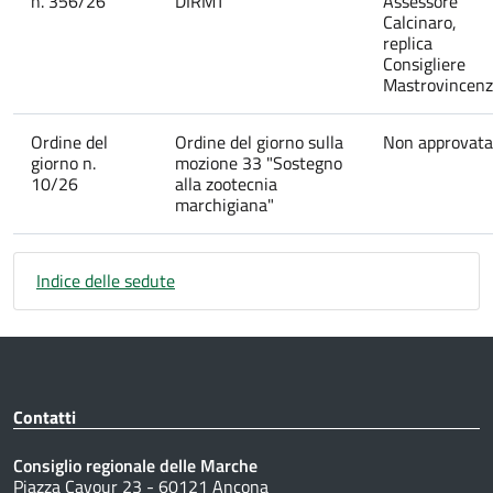
n. 356/26
DIRMT
Assessore
Calcinaro,
replica
Consigliere
Mastrovincen
Ordine del
Ordine del giorno sulla
Non approvata
giorno n.
mozione 33 "Sostegno
10/26
alla zootecnia
marchigiana"
Indice delle sedute
Contatti
Consiglio regionale delle Marche
Piazza Cavour 23 - 60121 Ancona