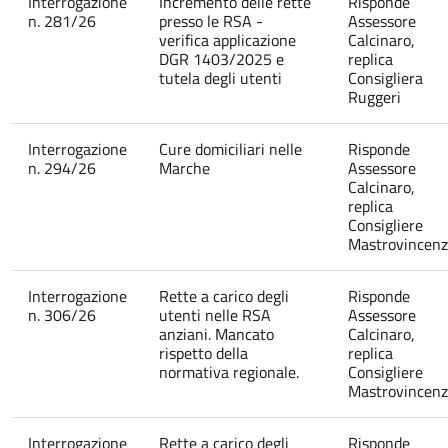
Interrogazione
Incremento delle rette
Risponde
n. 281/26
presso le RSA -
Assessore
verifica applicazione
Calcinaro,
DGR 1403/2025 e
replica
tutela degli utenti
Consigliera
Ruggeri
Interrogazione
Cure domiciliari nelle
Risponde
n. 294/26
Marche
Assessore
Calcinaro,
replica
Consigliere
Mastrovincen
Interrogazione
Rette a carico degli
Risponde
n. 306/26
utenti nelle RSA
Assessore
anziani. Mancato
Calcinaro,
rispetto della
replica
normativa regionale.
Consigliere
Mastrovincen
Interrogazione
Rette a carico degli
Risponde