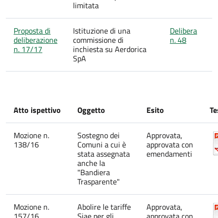
limitata
Proposta di
Istituzione di una
Delibera
deliberazione
commissione di
n. 48
n. 17/17
inchiesta su Aerdorica
SpA
Atto ispettivo
Oggetto
Esito
Te
Mozione n.
Sostegno dei
Approvata,
138/16
Comuni a cui è
approvata con
stata assegnata
emendamenti
anche la
"Bandiera
Trasparente"
Mozione n.
Abolire le tariffe
Approvata,
157/16
Siae per gli
approvata con