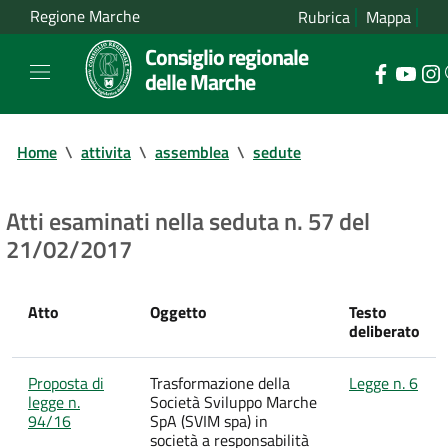
Regione Marche
Rubrica
Mappa
Consiglio regionale
delle Marche
Home
\
attivita
\
assemblea
\
sedute
Atti esaminati nella seduta n. 57 del
21/02/2017
Atto
Oggetto
Testo
deliberato
Proposta di
Trasformazione della
Legge n. 6
legge n.
Società Sviluppo Marche
94/16
SpA (SVIM spa) in
società a responsabilità