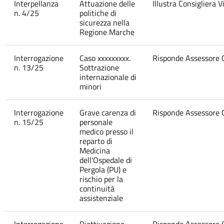
Interpellanza
Attuazione delle
Illustra Consigliera V
n. 4/25
politiche di
sicurezza nella
Regione Marche
Interrogazione
Caso xxxxxxxxx.
Risponde Assessore Ca
n. 13/25
Sottrazione
internazionale di
minori
Interrogazione
Grave carenza di
Risponde Assessore C
n. 15/25
personale
medico presso il
reparto di
Medicina
dell'Ospedale di
Pergola (PU) e
rischio per la
continuità
assistenziale
Interrogazione
Riattivazione
Risponde Assessore Ca