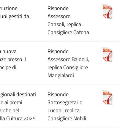
rruzione
Risponde
uni gestiti da
Assessore
Consoli, replica
Consigliere Catena
la nuova
Risponde
ze presso il
Assessore Baldelli,
ncipe di
replica Consigliere
Mangialardi
egionali destinati
Risponde
 e ai premi
Sottosegretario
arche nel
Luconi, replica
la Cultura 2025
Consigliere Nobili