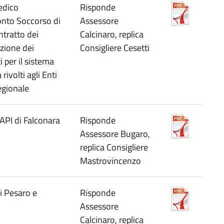
edico
Risponde
onto Soccorso di
Assessore
tratto dei
Calcinaro, replica
ozione dei
Consigliere Cesetti
 per il sistema
ivolti agli Enti
egionale
 API di Falconara
Risponde
Assessore Bugaro,
replica Consigliere
Mastrovincenzo
i Pesaro e
Risponde
Assessore
Calcinaro, replica