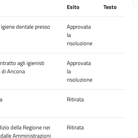
Esito
Testo
i igiene dentale presso
Approvata
la
risoluzione
ratto agli igienisti
Approvata
a di Ancona
la
risoluzione
ca
Ritirata
izio della Regione nei
Ritirata
i dalle Amministrazioni