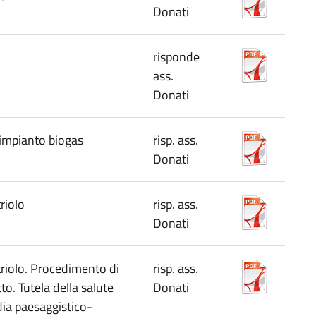
Donati
risponde
ass.
Donati
 impianto biogas
risp. ass.
Donati
riolo
risp. ass.
Donati
triolo. Procedimento di
risp. ass.
o. Tutela della salute
Donati
dia paesaggistico-