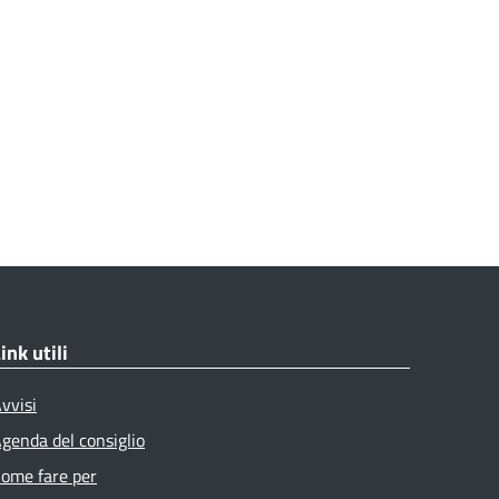
ink utili
vvisi
genda del consiglio
ome fare per