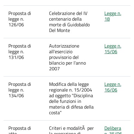
Proposta di
Celebrazione del IV
Legge n.
legge n.
centenario della
18
126/06
morte di Guidobaldo
Del Monte
Proposta di
Autorizzazione
Legge n.
legge n.
all'esercizio
15/06
131/06
provvisorio del
bilancio per l'anno
2007
Proposta di
Modifica della legge
Legge n.
legge n.
regionale n. 15/2004
16/06
134/06
ad oggetto "Disciplina
delle funzioni in
materia di difesa della
costa"
Proposta di
Criteri e modalitÃ per
Delibera
atto
la erogazione di
n. 35/06