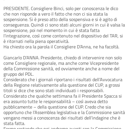
PRESIDENTE. Consigliere Binci, solo per conoscenza le dico
che non risponde a vero il fatto che non ci sia stata la
sospensione. Si è preso atto della sospensiva e si è agito di
conseguenza. Quindi ci sono stati alcuni giorni in cui è valsa la
sospensione, poi nel momento in cui è stata fatta
l’integrazione, così come contenuto nel dispositivo del TAR, si
è ritornati nella piena operatività.
Ha chiesto ora la parola il Consigliere D’Anna, ne ha facoltà.
Giancarlo D’ANNA. Presidente, chiedo di intervenire non solo
come Consigliere regionale, ma anche come Vicepresidente
della Commissione sanità, ed ovviamente anche a nome del
gruppo del PDL.
Considerato che i giornali riportano i risultati dell’Avvocatura
della Regione relativamente alla questione del CUP, a grossi
titoli si dice che sono stati individuati i responsabili.
Considerato che qualche settimana fa il Presidente Spacca si
era assunto tutte le responsabilità – così aveva detto
pubblicamente – della questione del CUP. Credo che sia
opportuno che l’Assemblea legislativa e la Commissione sanità
vengano messi a conoscenza dei risultati dell’indagine che è
stata fatta.
Fermo restando che noi andremo avanti con la Commissione