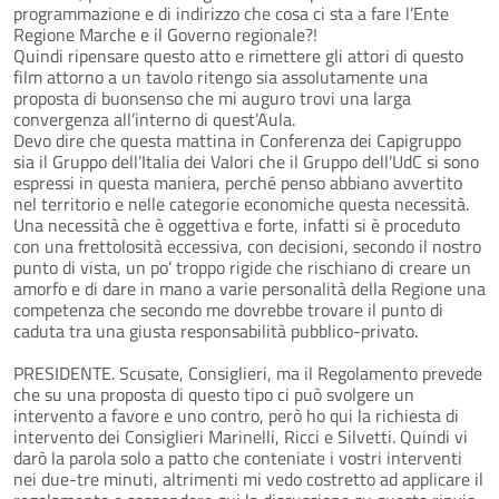
programmazione e di indirizzo che cosa ci sta a fare l’Ente
Regione Marche e il Governo regionale?!
Quindi ripensare questo atto e rimettere gli attori di questo
film attorno a un tavolo ritengo sia assolutamente una
proposta di buonsenso che mi auguro trovi una larga
convergenza all’interno di quest’Aula.
Devo dire che questa mattina in Conferenza dei Capigruppo
sia il Gruppo dell’Italia dei Valori che il Gruppo dell’UdC si sono
espressi in questa maniera, perché penso abbiano avvertito
nel territorio e nelle categorie economiche questa necessità.
Una necessità che è oggettiva e forte, infatti si è proceduto
con una frettolosità eccessiva, con decisioni, secondo il nostro
punto di vista, un po’ troppo rigide che rischiano di creare un
amorfo e di dare in mano a varie personalità della Regione una
competenza che secondo me dovrebbe trovare il punto di
caduta tra una giusta responsabilità pubblico-privato.
PRESIDENTE. Scusate, Consiglieri, ma il Regolamento prevede
che su una proposta di questo tipo ci può svolgere un
intervento a favore e uno contro, però ho qui la richiesta di
intervento dei Consiglieri Marinelli, Ricci e Silvetti. Quindi vi
darò la parola solo a patto che conteniate i vostri interventi
nei due-tre minuti, altrimenti mi vedo costretto ad applicare il