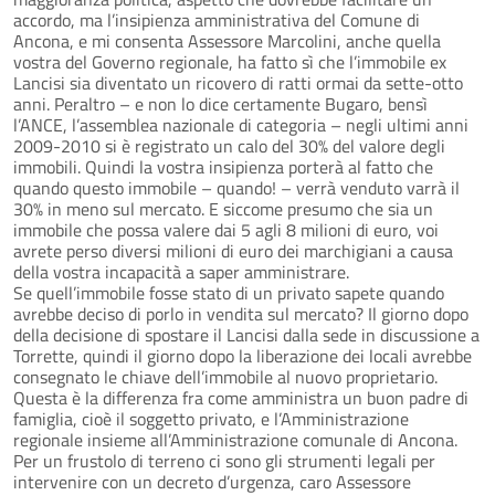
accordo, ma l’insipienza amministrativa del Comune di
Ancona, e mi consenta Assessore Marcolini, anche quella
vostra del Governo regionale, ha fatto sì che l’immobile ex
Lancisi sia diventato un ricovero di ratti ormai da sette-otto
anni. Peraltro – e non lo dice certamente Bugaro, bensì
l’ANCE, l’assemblea nazionale di categoria – negli ultimi anni
2009-2010 si è registrato un calo del 30% del valore degli
immobili. Quindi la vostra insipienza porterà al fatto che
quando questo immobile – quando! – verrà venduto varrà il
30% in meno sul mercato. E siccome presumo che sia un
immobile che possa valere dai 5 agli 8 milioni di euro, voi
avrete perso diversi milioni di euro dei marchigiani a causa
della vostra incapacità a saper amministrare.
Se quell’immobile fosse stato di un privato sapete quando
avrebbe deciso di porlo in vendita sul mercato? Il giorno dopo
della decisione di spostare il Lancisi dalla sede in discussione a
Torrette, quindi il giorno dopo la liberazione dei locali avrebbe
consegnato le chiave dell’immobile al nuovo proprietario.
Questa è la differenza fra come amministra un buon padre di
famiglia, cioè il soggetto privato, e l’Amministrazione
regionale insieme all’Amministrazione comunale di Ancona.
Per un frustolo di terreno ci sono gli strumenti legali per
intervenire con un decreto d’urgenza, caro Assessore