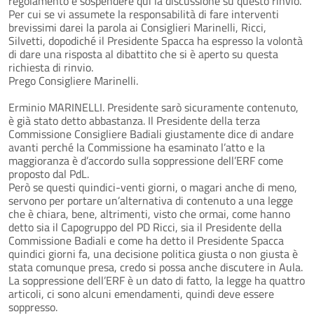
regolamento e sospendere qui la discussione su questo rinvio.
Per cui se vi assumete la responsabilità di fare interventi
brevissimi darei la parola ai Consiglieri Marinelli, Ricci,
Silvetti, dopodiché il Presidente Spacca ha espresso la volontà
di dare una risposta al dibattito che si è aperto su questa
richiesta di rinvio.
Prego Consigliere Marinelli.
Erminio MARINELLI. Presidente sarò sicuramente contenuto,
è già stato detto abbastanza. Il Presidente della terza
Commissione Consigliere Badiali giustamente dice di andare
avanti perché la Commissione ha esaminato l’atto e la
maggioranza è d’accordo sulla soppressione dell’ERF come
proposto dal PdL.
Però se questi quindici-venti giorni, o magari anche di meno,
servono per portare un’alternativa di contenuto a una legge
che è chiara, bene, altrimenti, visto che ormai, come hanno
detto sia il Capogruppo del PD Ricci, sia il Presidente della
Commissione Badiali e come ha detto il Presidente Spacca
quindici giorni fa, una decisione politica giusta o non giusta è
stata comunque presa, credo si possa anche discutere in Aula.
La soppressione dell’ERF è un dato di fatto, la legge ha quattro
articoli, ci sono alcuni emendamenti, quindi deve essere
soppresso.