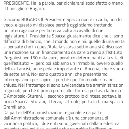
PRESIDENTE. Ha la parola, per dichiararsi soddisfatto o meno,
il Consigliere Bugaro.
Giacomo BUGARO. Il Presidente Spacca non è in Aula, non lo
vedo, e questo mi dispiace perché oggi stiamo trattando
un’interrogazione per la terza volta a cavallo di due
legislature. Il Presidente Spacca giustamente dice che ci sono
difficoltà di bilancio, che il mondo non è più quello di una volta
– pensate che in quest’Aula la scorsa settimana si è discusso
una mozione su un finanziamento da dare o meno all’Istituto
Pergolesi per 150 mila euro, peraltro determinanti alla vita di
quell’Istituto! –, però poi abbiamo un immobile, ovvero quello
dell’ex Lancisi, un ospedale importante di Ancona, che è vuoto
da sette anni. Noi sono quattro anni che presentiamo
interrogazioni per capire il perché quell’immobile rimane
chiuso. Nel frattempo si sono avvicendate tre amministrazioni
regionali, perché il primo protocollo d’intesa portava la firma
D’Ambrosio-Sturani, il secondo protocollo d’intesa portava la
firma Spacca-Sturani, il terzo, l’attuale, porta la firma Spacca-
Gramillano.
Da parte dell’Amministrazione regionale e da parte
dell’Amministrazione comunale c’è una consonanza di
vicinanza politica, i due enti sono governati dalla medesima
maggioranza politica, aspetto che dovrebbe facilitare un