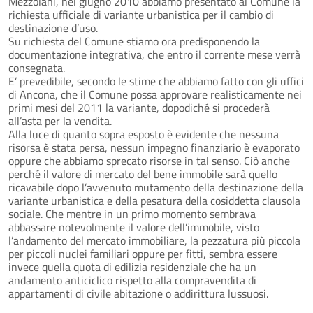
Mezzolani, nel giugno 2010 abbiamo presentato al Comune la
richiesta ufficiale di variante urbanistica per il cambio di
destinazione d’uso.
Su richiesta del Comune stiamo ora predisponendo la
documentazione integrativa, che entro il corrente mese verrà
consegnata.
E’ prevedibile, secondo le stime che abbiamo fatto con gli uffici
di Ancona, che il Comune possa approvare realisticamente nei
primi mesi del 2011 la variante, dopodiché si procederà
all’asta per la vendita.
Alla luce di quanto sopra esposto è evidente che nessuna
risorsa è stata persa, nessun impegno finanziario è evaporato
oppure che abbiamo sprecato risorse in tal senso. Ciò anche
perché il valore di mercato del bene immobile sarà quello
ricavabile dopo l’avvenuto mutamento della destinazione della
variante urbanistica e della pesatura della cosiddetta clausola
sociale. Che mentre in un primo momento sembrava
abbassare notevolmente il valore dell’immobile, visto
l’andamento del mercato immobiliare, la pezzatura più piccola
per piccoli nuclei familiari oppure per fitti, sembra essere
invece quella quota di edilizia residenziale che ha un
andamento anticiclico rispetto alla compravendita di
appartamenti di civile abitazione o addirittura lussuosi.