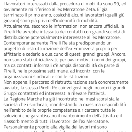
I lavoratori interessati dalla procedura di mobilità sono 99, ed
ovviamente mi riferisco all’ex Mercatone Zeta. E’ già
terminato il primo anno, cosicché alcuni lavoratori (quelli giù
giovani) sono già privi dell’indennità di mobilità.
Attualmente, secondo le informazioni non ancora ufficiali, la
Pirelli Re avrebbe intessuto dei contatti con grandi società di
distribuzione potenzialmente interessate all’ex Mercatone.
Contemporaneamente Pirelli Re sta predisponendo un
progetto di ristrutturazione dell’ex Emmezeta proprio per
affittarlo e cederlo a qualcuno di questi grandi gruppi. Ancora
non sono stati ufficializzati, per ovvi motivi, i nomi dei gruppi,
ma da contatti informali c’è ampia disponibilità da parte di
Pirelli, nelle prossime settimane, ad incontri con le
organizzazioni sindacali e con le Istituzioni.
Non appena il percorso di ristrutturazione sarà concretamente
avviato, la stessa Pirelli Re coinvolgerà negli incontri i grandi
Gruppi contattati ed interessati a rilevare l’attività.
La Regione Marche ha già incontrato nei mesi scorsi sia la
società che i sindacati, manifestando la massima disponibilità
nell’ambito delle proprie competenze a ricercare tutte le
soluzioni che garantiscano il mantenimento dell’attività e il
riassorbimento di tutti i lavoratori dell’ex Mercatone.
Personalmente proprio alla vigilia dei lavori mi sono