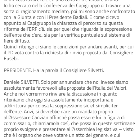
Io ho cercato nella Conferenza dei Capigruppo di trovare una
sorta di ragionamento mediato, poi mi sono anche confrontato
con la Giunta e con il Presidente Badiali. E come dicevo
appunto ai Capigruppo la chiarezza di percorso su questa
riforma dell’ERF c’è, sia per quel che riguarda la soppressione
dell’ente che c’era, sia per la verifica puntuale sul sistema di
fiere diffuso.
Quindi ritengo ci siano le condizioni per andare avanti, per cui
il PD vota contro la richiesta di rinvio proposta dal Consigliere
Eusebi.
PRESIDENTE. Ha la parola il Consigliere Silvetti.
Daniele SILVETTI. Solo per annunciare che noi invece siamo
assolutamente favorevoli alla proposta dell’Italia dei Valori.
Anche noi vorremmo rinviare la discussione in quanto
riteniamo che oggi sia assolutamente inopportuna e
addirittura pericolosa la soppressione sic et simpliciter
dell’ente. Anzi, si dovrebbe dare un mandato proprio
all’Assessore Canzian affinché possa essere lui la figura di
commissario, chiamiamola così, che possa in queste settimane
proprio svolgere e presentare all’Assemblea legislativa – visto
che è l’organo che deve votare un atto del genere, e qui