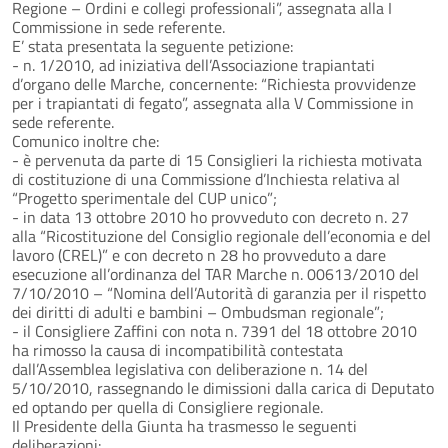
Regione – Ordini e collegi professionali”, assegnata alla I
Commissione in sede referente.
E’ stata presentata la seguente petizione:
- n. 1/2010, ad iniziativa dell’Associazione trapiantati
d’organo delle Marche, concernente: “Richiesta provvidenze
per i trapiantati di fegato”, assegnata alla V Commissione in
sede referente.
Comunico inoltre che:
- è pervenuta da parte di 15 Consiglieri la richiesta motivata
di costituzione di una Commissione d’Inchiesta relativa al
“Progetto sperimentale del CUP unico”;
- in data 13 ottobre 2010 ho provveduto con decreto n. 27
alla “Ricostituzione del Consiglio regionale dell’economia e del
lavoro (CREL)” e con decreto n 28 ho provveduto a dare
esecuzione all’ordinanza del TAR Marche n. 00613/2010 del
7/10/2010 – “Nomina dell’Autorità di garanzia per il rispetto
dei diritti di adulti e bambini – Ombudsman regionale”;
- il Consigliere Zaffini con nota n. 7391 del 18 ottobre 2010
ha rimosso la causa di incompatibilità contestata
dall’Assemblea legislativa con deliberazione n. 14 del
5/10/2010, rassegnando le dimissioni dalla carica di Deputato
ed optando per quella di Consigliere regionale.
Il Presidente della Giunta ha trasmesso le seguenti
deliberazioni: