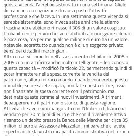
questa vicenda l’avrebbe sistemata in una settimana! Glielo
dico anche con cognizione di causa posto l’attività
professionale che facevo. In una settimana questa vicenda si
sarebbe sistemata, sono invece sette anni che la stiamo
trascinando e abbiamo rimesso il 30% di un valore cospicuo.
Probabilmente per voi che siete abituati a maneggiare i denari
è poca cosa, ma per me qualche milione di euro ha un valore
notevole, soprattutto quando non è di un soggetto privato
bensì dei cittadini marchigiani.
Altra cosa. Siccome lei nell’assestamento del bilancio 2008 o
2009 con un artificio anche molto intelligente – le riconosco
questa capacità – modificò l’articolo 22, permettendo quindi di
poter immettere nella spesa corrente la vendita del
patrimonio, allora mi raccomando, quando venderete questo
immobile, se ne sarete capaci, non fate questo errore, ossia
non finanziate la spesa corrente con il patrimonio, ma
destinate queste somme ai nuovi investimenti. Altrimenti
depaupereremo il patrimonio storico di questa regione.
Attività che avete voi inaugurato con l’Umberto I di Ancona
venduto per 70 milioni di euro e che con il riveniente attivo
risanato un debito presso la Banca delle Marche per circa 35
milioni di euro e, Assessore Mezzolani, mi pare che ci avete
coperto anche la vostra incapacità amministrativa nella zona