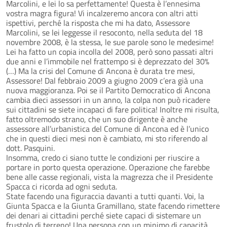
Marcolini, e lei lo sa perfettamente! Questa è l’ennesima
vostra magra figura! Vi incalzeremo ancora con altri atti
ispettivi, perché la risposta che mi ha dato, Assessore
Marcolini, se lei leggesse il resoconto, nella seduta del 18
novembre 2008, è la stessa, le sue parole sono le medesime!
Lei ha fatto un copia incolla del 2008, però sono passati altri
due anni e l’immobile nel frattempo si è deprezzato del 30%
(…) Ma la crisi del Comune di Ancona è durata tre mesi,
Assessore! Dal febbraio 2009 a giugno 2009 c’era già una
nuova maggioranza. Poi se il Partito Democratico di Ancona
cambia dieci assessori in un anno, la colpa non può ricadere
sui cittadini se siete incapaci di fare politica! Inoltre mi risulta,
fatto oltremodo strano, che un suo dirigente è anche
assessore all’urbanistica del Comune di Ancona ed è l’unico
che in questi dieci mesi non è cambiato, mi sto riferendo al
dott. Pasquini.
Insomma, credo ci siano tutte le condizioni per riuscire a
portare in porto questa operazione. Operazione che farebbe
bene alle casse regionali, vista la magrezza che il Presidente
Spacca ci ricorda ad ogni seduta.
State facendo una figuraccia davanti a tutti quanti. Voi, la
Giunta Spacca e la Giunta Gramillano, state facendo rimettere
dei denari ai cittadini perché siete capaci di sistemare un
frustolo di terreno! Una persona con un minimo di capacità