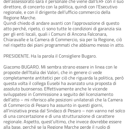
dell’assessorato sarà il personale che viene dall’ERF con il suo
direttore, di concerto con la politica, quindi con l’Esecutivo
regionale, e con il dirigente dell’ufficio commercio della
Regione Marche.
Quindi chiedo di andare avanti con l’approvazione di questo
atto perché, ripeto, ci sono tutte le condizioni di garanzia sia
per gli enti locali, quali i Comuni di Ancona Falconara,
Chiaravalle e la Camera di Commercio, sia per la Regione, ciò
nel rispetto dei piani programmati che abbiamo messo in atto.
PRESIDENTE. Ha la parola il Consigliere Bugaro.
Giacomo BUGARO. Mi sembra strano essere in linea con le
proposte dell’Italia dei Valori, che in genere ci vede
completamente antitetici per ciò che riguarda la politica, però
questa volta il collega Eusebi ha avanzato una proposta di
assoluto buonsenso. Effettivamente anche le vicende
sviluppatesi in Commissione a seguito del licenziamento
dell’atto – mi riferisco alle posizioni unilaterali che la Camera
di Commercio di Pesaro ha assunto in questi giorni,
all’iniziativa presa dal Sindaco di Pesaro – non vanno nel solco
di una concertazione e di una strutturazione di carattere
regionale. Aspetto, quest’ultimo, che invece dovrebbe essere
alla base, perché se la Regione Marche perde il ruolo di