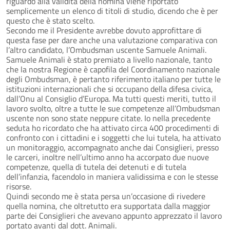
riguardo alla validità della nomina viene riportato
semplicemente un elenco di titoli di studio, dicendo che è per
questo che è stato scelto.
Secondo me il Presidente avrebbe dovuto approfittare di
questa fase per dare anche una valutazione comparativa con
l’altro candidato, l’Ombudsman uscente Samuele Animali.
Samuele Animali è stato premiato a livello nazionale, tanto
che la nostra Regione è capofila del Coordinamento nazionale
degli Ombudsman, è pertanto riferimento italiano per tutte le
istituzioni internazionali che si occupano della difesa civica,
dall’Onu al Consiglio d’Europa. Ma tutti questi meriti, tutto il
lavoro svolto, oltre a tutte le sue competenze all’Ombudsman
uscente non sono state neppure citate. Io nella precedente
seduta ho ricordato che ha attivato circa 400 procedimenti di
confronto con i cittadini e i soggetti che lui tutela, ha attivato
un monitoraggio, accompagnato anche dai Consiglieri, presso
le carceri, inoltre nell’ultimo anno ha accorpato due nuove
competenze, quella di tutela dei detenuti e di tutela
dell’infanzia, facendolo in maniera validissima e con le stesse
risorse.
Quindi secondo me è stata persa un’occasione di rivedere
quella nomina, che oltretutto era supportata dalla maggior
parte dei Consiglieri che avevano appunto apprezzato il lavoro
portato avanti dal dott. Animali.