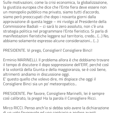
Sulle motivazioni, come la crisi economica, la globalizzazione,
la giustizia europea che dice che l’Ente fiera deve essere non
un monopolio pubblico ma privato, siamo tutti d’accordo,
siamo però preoccupati che dopo i novanta giorni dalla
approvazione di questa legge – mi rivolgo al Presidente della
Commissione Badiali – ci sarà lo zero assoluto, non c’è una
strategia politica nel programmare l’Ente fieristico. Si parla di
manifestazioni fieristiche leggere sul territorio, credo... (…) No,
abbiamo solamente espresso alcune considerazioni... (…)
PRESIDENTE. Vi prego, Consiglieri! Consigliere Binci!
Erminio MARINELLI. Il problema allora è che dobbiamo trovare
il tempo di discutere il dopo soppressione dell’ERF, perché così
è la volontà della Giunta e della maggioranza, se è così bene,
altrimenti andiamo in discussione oggi.
E’ questo quello che volevo dire, mi dispiace che oggi il
Consigliere Binci sia un po’ meteoropatico...
PRESIDENTE. Per favore, Consigliere Marinelli, lei è sempre
così calibrato, la prego! Ha la parola il Consigliere Ricci.
Mirco RICCI. Penso anch’io si debba solo avere la dichiarazione
di un voto favorevole ed uno contrario e andare avanti.