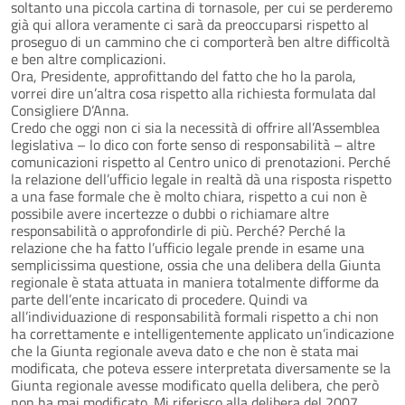
soltanto una piccola cartina di tornasole, per cui se perderemo
già qui allora veramente ci sarà da preoccuparsi rispetto al
proseguo di un cammino che ci comporterà ben altre difficoltà
e ben altre complicazioni.
Ora, Presidente, approfittando del fatto che ho la parola,
vorrei dire un’altra cosa rispetto alla richiesta formulata dal
Consigliere D’Anna.
Credo che oggi non ci sia la necessità di offrire all’Assemblea
legislativa – lo dico con forte senso di responsabilità – altre
comunicazioni rispetto al Centro unico di prenotazioni. Perché
la relazione dell’ufficio legale in realtà dà una risposta rispetto
a una fase formale che è molto chiara, rispetto a cui non è
possibile avere incertezze o dubbi o richiamare altre
responsabilità o approfondirle di più. Perché? Perché la
relazione che ha fatto l’ufficio legale prende in esame una
semplicissima questione, ossia che una delibera della Giunta
regionale è stata attuata in maniera totalmente difforme da
parte dell’ente incaricato di procedere. Quindi va
all’individuazione di responsabilità formali rispetto a chi non
ha correttamente e intelligentemente applicato un’indicazione
che la Giunta regionale aveva dato e che non è stata mai
modificata, che poteva essere interpretata diversamente se la
Giunta regionale avesse modificato quella delibera, che però
non ha mai modificato. Mi riferisco alla delibera del 2007.