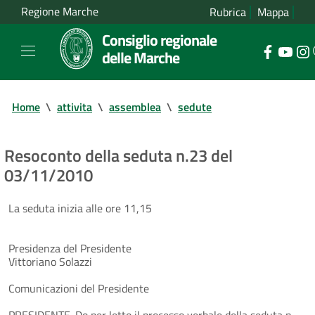
Regione Marche
Rubrica
Mappa
Consiglio regionale
delle Marche
Home
\
attivita
\
assemblea
\
sedute
Resoconto della seduta n.23 del
03/11/2010
La seduta inizia alle ore 11,15
Presidenza del Presidente
Vittoriano Solazzi
Comunicazioni del Presidente
PRESIDENTE. Do per letto il processo verbale della seduta n.