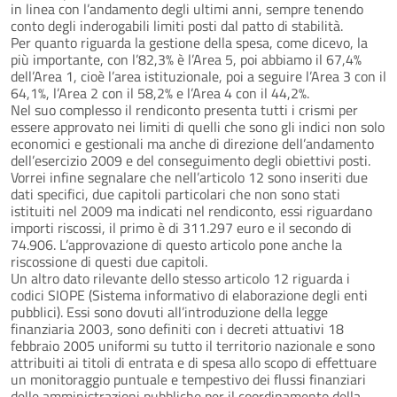
in linea con l’andamento degli ultimi anni, sempre tenendo
conto degli inderogabili limiti posti dal patto di stabilità.
Per quanto riguarda la gestione della spesa, come dicevo, la
più importante, con l’82,3% è l’Area 5, poi abbiamo il 67,4%
dell’Area 1, cioè l’area istituzionale, poi a seguire l’Area 3 con il
64,1%, l’Area 2 con il 58,2% e l’Area 4 con il 44,2%.
Nel suo complesso il rendiconto presenta tutti i crismi per
essere approvato nei limiti di quelli che sono gli indici non solo
economici e gestionali ma anche di direzione dell’andamento
dell’esercizio 2009 e del conseguimento degli obiettivi posti.
Vorrei infine segnalare che nell’articolo 12 sono inseriti due
dati specifici, due capitoli particolari che non sono stati
istituiti nel 2009 ma indicati nel rendiconto, essi riguardano
importi riscossi, il primo è di 311.297 euro e il secondo di
74.906. L’approvazione di questo articolo pone anche la
riscossione di questi due capitoli.
Un altro dato rilevante dello stesso articolo 12 riguarda i
codici SIOPE (Sistema informativo di elaborazione degli enti
pubblici). Essi sono dovuti all’introduzione della legge
finanziaria 2003, sono definiti con i decreti attuativi 18
febbraio 2005 uniformi su tutto il territorio nazionale e sono
attribuiti ai titoli di entrata e di spesa allo scopo di effettuare
un monitoraggio puntuale e tempestivo dei flussi finanziari
delle amministrazioni pubbliche per il coordinamento della