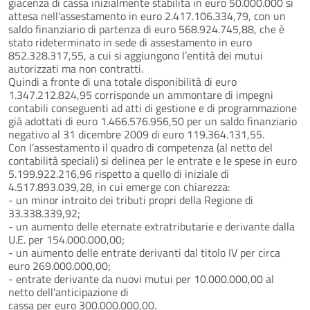
giacenza di cassa inizialmente stabilita in euro 50.000.000 si
attesa nell’assestamento in euro 2.417.106.334,79, con un
saldo finanziario di partenza di euro 568.924.745,88, che è
stato rideterminato in sede di assestamento in euro
852.328.317,55, a cui si aggiungono l’entità dei mutui
autorizzati ma non contratti.
Quindi a fronte di una totale disponibilità di euro
1.347.212.824,95 corrisponde un ammontare di impegni
contabili conseguenti ad atti di gestione e di programmazione
già adottati di euro 1.466.576.956,50 per un saldo finanziario
negativo al 31 dicembre 2009 di euro 119.364.131,55.
Con l’assestamento il quadro di competenza (al netto del
contabilità speciali) si delinea per le entrate e le spese in euro
5.199.922.216,96 rispetto a quello di iniziale di
4.517.893.039,28, in cui emerge con chiarezza:
- un minor introito dei tributi propri della Regione di
33.338.339,92;
- un aumento delle eternate extratributarie e derivante dalla
U.E. per 154.000.000,00;
- un aumento delle entrate derivanti dal titolo IV per circa
euro 269.000.000,00;
- entrate derivante da nuovi mutui per 10.000.000,00 al
netto dell’anticipazione di
cassa per euro 300.000.000,00.