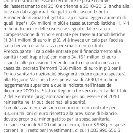
Quindi è stato necessario rettificare le poste relative
dell’assestamento del 2010 e triennale 2010-2012, anche alla
luce dei dati aggiornati del gettito di ciascun tributo.
Rimanendo invariato il gettito Irap ci sono leggeri aumenti di
quelli Irpef (1,64 milioni in più) e tassa automobilistiche (1,141
milioni di euro) e delle risorse assegnate dallo stato a
compensazione di minore entrate per tasse automobilistiche
(1,341 milioni di euro in più), vi è invece un calo per l’accisa
sulla benzina e sulla tassa per smaltimento rifiuti.
Preoccupante il calo delle entrate per il finanziamento alla
sanità (Irpef, Irap e Iva) con meno 34,161 milioni di euro
rispetto alle previsioni. Tenendo conto di quanto messo in
cassa dal decreto Tremonti (250 milioni di euro in più per il
Fondo sanitario nazionale) bisognerà vedere quanto spetterà
alla Regione Marche, che si pensa sia di 2.690,13 milioni
leggermente superiore a quella indicata nell’intesa del
dicembre 2009 fra Stato e Regioni che verrà iscritta del titolo
2 delle entrate (programmazione) per poi essere nel 2010
reinserita nei tributi destinati alla sanità.
Complessivamente vi sono comunque meno entrate per
33,338 milioni di euro rispetto alla previsione di bilancio,
dovuto proprio al minor gettito per la spesa sanitaria.
Le spese sono di 5.200 milioni di euro, di cui 3.958 per spese
correnti e il resto per investimenti, di cui 1.083.990.656,51