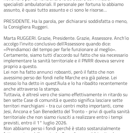
specialisti ambulatoriali. Il personale per fortuna lo abbiamo
assunto, è quasi tutto assunto e ci sono le risorse…
PRESIDENTE. Ha la parola, per dichiararsi soddisfatta o meno,
la Consigliera Ruggeri.
Marta RUGGERI. Grazie, Presidente. Grazie, Assessore. Anch’io
accolgo l’invito conclusivo dell’Assessore quando dice:
«Prendiamoci del tempo per farle funzionare al meglio».
Certamente, siamo tutti d’accordo sul fatto che sia necessario
implementare la sanità territoriale e il PNRR doveva servire
proprio a questo.
Lei non ha fatto annunci roboanti, però il fatto che non
avessimo perso dei fondi nelle Marche era già palese. Lei
stesso lo ha detto in quest’Aula e lo ha ribadito recentemente
anche attraverso la stampa.
Tuttavia, è altresì vero che siamo effettivamente in ritardo su
ben sette Case di comunità e questo significa lasciare sette
territori marchigiani - tra cui centri molto importanti, come
Jesi, Ancona e San Benedetto del Tronto - privi di quella sanità
territoriale che non siamo riusciti a realizzare entro i tempi
previsti, entro il 1° luglio 2026.
Non abbiamo perso i fondi perché è stato sostanzialmente