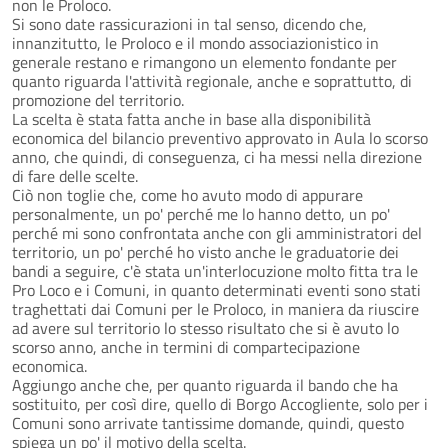
non le Proloco.
Si sono date rassicurazioni in tal senso, dicendo che,
innanzitutto, le Proloco e il mondo associazionistico in
generale restano e rimangono un elemento fondante per
quanto riguarda l'attività regionale, anche e soprattutto, di
promozione del territorio.
La scelta è stata fatta anche in base alla disponibilità
economica del bilancio preventivo approvato in Aula lo scorso
anno, che quindi, di conseguenza, ci ha messi nella direzione
di fare delle scelte.
Ciò non toglie che, come ho avuto modo di appurare
personalmente, un po' perché me lo hanno detto, un po'
perché mi sono confrontata anche con gli amministratori del
territorio, un po' perché ho visto anche le graduatorie dei
bandi a seguire, c'è stata un'interlocuzione molto fitta tra le
Pro Loco e i Comuni, in quanto determinati eventi sono stati
traghettati dai Comuni per le Proloco, in maniera da riuscire
ad avere sul territorio lo stesso risultato che si è avuto lo
scorso anno, anche in termini di compartecipazione
economica.
Aggiungo anche che, per quanto riguarda il bando che ha
sostituito, per così dire, quello di Borgo Accogliente, solo per i
Comuni sono arrivate tantissime domande, quindi, questo
spiega un po' il motivo della scelta.