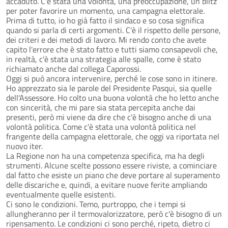
accaduto. C'è stata una volontà, una preoccupazione, un blitz
per poter favorire un momento, una campagna elettorale.
Prima di tutto, io ho già fatto il sindaco e so cosa significa
quando si parla di certi argomenti. C'è il rispetto delle persone,
dei criteri e dei metodi di lavoro. Mi rendo conto che avete
capito l'errore che è stato fatto e tutti siamo consapevoli che,
in realtà, c'è stata una strategia alle spalle, come è stato
richiamato anche dal collega Caporossi.
Oggi si può ancora intervenire, perché le cose sono in itinere.
Ho apprezzato sia le parole del Presidente Pasqui, sia quelle
dell'Assessore. Ho colto una buona volontà che ho letto anche
con sincerità, che mi pare sia stata percepita anche dai
presenti, però mi viene da dire che c'è bisogno anche di una
volontà politica. Come c'è stata una volontà politica nel
frangente della campagna elettorale, che oggi va riportata nel
nuovo iter.
La Regione non ha una competenza specifica, ma ha degli
strumenti. Alcune scelte possono essere riviste, a cominciare
dal fatto che esiste un piano che deve portare al superamento
delle discariche e, quindi, a evitare nuove ferite ampliando
eventualmente quelle esistenti.
Ci sono le condizioni. Temo, purtroppo, che i tempi si
allungheranno per il termovalorizzatore, però c'è bisogno di un
ripensamento. Le condizioni ci sono perché, ripeto, dietro ci