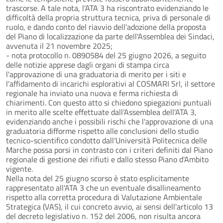
trascorse. A tale nota, l'ATA 3 ha riscontrato evidenziando le
difficoltà della propria struttura tecnica, priva di personale di
ruolo, e dando conto del riavvio dell'adozione della proposta
del Piano di localizzazione da parte dell'Assemblea dei Sindaci,
avvenuta il 21 novembre 2025;
- nota protocollo n. 0890584 del 25 giugno 2026, a seguito
delle notizie apprese dagli organi di stampa circa
l'approvazione di una graduatoria di merito per i siti e
l'affidamento di incarichi esplorativi al COSMARI Srl, il settore
regionale ha inviato una nuova e ferma richiesta di
chiarimenti. Con questo atto si chiedono spiegazioni puntuali
in merito alle scelte effettuate dall'Assemblea dell'ATA 3,
evidenziando anche i possibili rischi che l'approvazione di una
graduatoria difforme rispetto alle conclusioni dello studio
tecnico-scientifico condotto dall'Università Politecnica delle
Marche possa porsi in contrasto con i criteri definiti dal Piano
regionale di gestione dei rifiuti e dallo stesso Piano d'Ambito
vigente.
Nella nota del 25 giugno scorso è stato esplicitamente
rappresentato all'ATA 3 che un eventuale disallineamento
rispetto alla corretta procedura di Valutazione Ambientale
Strategica (VAS), il cui concreto avvio, ai sensi dell'articolo 13
del decreto legislativo n. 152 del 2006, non risulta ancora