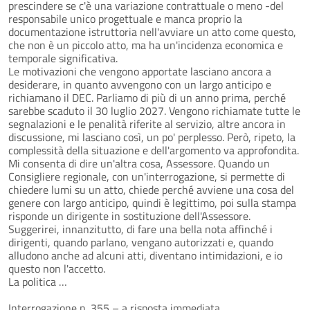
prescindere se c'è una variazione contrattuale o meno -del
responsabile unico progettuale e manca proprio la
documentazione istruttoria nell'avviare un atto come questo,
che non è un piccolo atto, ma ha un'incidenza economica e
temporale significativa.
Le motivazioni che vengono apportate lasciano ancora a
desiderare, in quanto avvengono con un largo anticipo e
richiamano il DEC. Parliamo di più di un anno prima, perché
sarebbe scaduto il 30 luglio 2027. Vengono richiamate tutte le
segnalazioni e le penalità riferite al servizio, altre ancora in
discussione, mi lasciano così, un po' perplesso. Però, ripeto, la
complessità della situazione e dell'argomento va approfondita.
Mi consenta di dire un'altra cosa, Assessore. Quando un
Consigliere regionale, con un'interrogazione, si permette di
chiedere lumi su un atto, chiede perché avviene una cosa del
genere con largo anticipo, quindi è legittimo, poi sulla stampa
risponde un dirigente in sostituzione dell'Assessore.
Suggerirei, innanzitutto, di fare una bella nota affinché i
dirigenti, quando parlano, vengano autorizzati e, quando
alludono anche ad alcuni atti, diventano intimidazioni, e io
questo non l'accetto.
La politica …
Interrogazione n. 355 – a risposta immediata