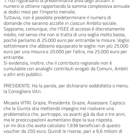
1.700 riguardano la predominante area degli anziani. Il
numero si ottiene rapportando la somma complessiva annuale
ai dodici mesi per l'importo mensile.
Tuttavia, non è possibile predeterminare il numero di
domande che saranno accolte in ciascun Ambito sociale.
Sappiamo, comunque, che l'ISEE di accesso è discretamente
medio, nel senso che non si tratta di una soglia molto bassa,
poiché parliamo di 25.000 euro per entrambe le misure. Voglio
sottolineare che abbiamo equiparato le soglie: non più 25.000
euro per una misura e 20.000 per l'altra, ma 25.000 euro per
entrambe.
Si evidenzia, inoltre, che il contributo regionale non è
cumulabile con analoghi contributi erogati da Comuni, Ambiti
o altri enti pubblici.
PRESIDENTE. Ha la parola, per dichiararsi soddisfatta o meno,
la Consigliera Vitri.
Micaela VITRI. Grazie, Presidente. Grazie, Assessore. Capisco
che la Giunta stia mettendo impegno nel risolvere una
problematica che, purtroppo, va avanti già da due o tre anni,
ma le preoccupazioni aumentano dopo la sua risposta.
Lei mi dice che avete calcolato 1.938 beneficiari di questo
voucher da 250 euro. Quindi le risorse, pari a 9,6 milioni di