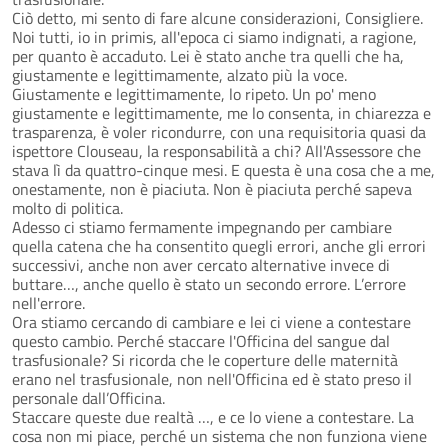
Ciò detto, mi sento di fare alcune considerazioni, Consigliere.
Noi tutti, io in primis, all'epoca ci siamo indignati, a ragione,
per quanto è accaduto. Lei è stato anche tra quelli che ha,
giustamente e legittimamente, alzato più la voce.
Giustamente e legittimamente, lo ripeto. Un po' meno
giustamente e legittimamente, me lo consenta, in chiarezza e
trasparenza, è voler ricondurre, con una requisitoria quasi da
ispettore Clouseau, la responsabilità a chi? All'Assessore che
stava lì da quattro-cinque mesi. E questa è una cosa che a me,
onestamente, non è piaciuta. Non è piaciuta perché sapeva
molto di politica.
Adesso ci stiamo fermamente impegnando per cambiare
quella catena che ha consentito quegli errori, anche gli errori
successivi, anche non aver cercato alternative invece di
buttare…, anche quello è stato un secondo errore. L’errore
nell'errore.
Ora stiamo cercando di cambiare e lei ci viene a contestare
questo cambio. Perché staccare l'Officina del sangue dal
trasfusionale? Si ricorda che le coperture delle maternità
erano nel trasfusionale, non nell'Officina ed è stato preso il
personale dall’Officina.
Staccare queste due realtà …, e ce lo viene a contestare. La
cosa non mi piace, perché un sistema che non funziona viene