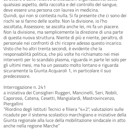
qualsiasi aspetto, della raccolta e del controllo del sangue,
deve essere una persona con laurea in medicina.
Quindi, qui non si contesta nulla. Si fa presente che ci sono dei
rischi se si fanno delle scelte. Non la divisione, io l'ho
ascoltata, Assessore; se ascolta anche lei, mi fa un piacere.
Non la divisione, ma semplicemente la direzione di una parte
di questa nuova struttura. Niente di più e niente, peraltro, di
personale nei confronti di chi ricopre adesso questo incarico.
Visto che ho altri trenta secondi, è evidente che la
responsabilità politica, che più volte ho richiamato nei miei
interventi per lo scandalo plasma, riguarda in parte lei solo per
gli ultimi mesi, ma ha un passato molto lontano e riguarda
sicuramente la Giunta Acquaroli 1, in particolare il suo
predecessore.
Interrogazione n. 241
a iniziativa dei Consiglieri Ruggeri, Mancinelli, Seri, Nobili,
Caporossi, Catena, Cesetti, Mangialardi, Mastrovincenzo,
Piergallini
“Riordino degli Istituti Tecnici e filiera "4+2", valutazioni sulle
ricadute per il sistema scolastico marchigiano e iniziative della
Giunta regionale alla luce della mobilitazione sindacale in atto
anche nella regione Marche”