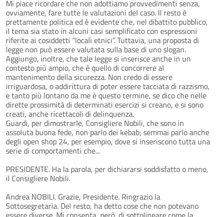
Mi piace ricordare che non adottiamo provvedimenti senza,
ovviamente, fare tutte le valutazioni del caso. Il resto è
prettamente politica ed è evidente che, nel dibattito pubblico,
il tema sia stato in alcuni casi semplificato con espressioni
riferite ai cosiddetti “locali etnici”. Tuttavia, una proposta di
legge non può essere valutata sulla base di uno slogan.
Aggiungo, inoltre, che tale legge si inserisce anche in un
contesto più ampio, che è quello di concorrere al
mantenimento della sicurezza. Non credo di essere
irriguardosa, o addirittura di poter essere tacciata di razzismo,
e tanto più lontano da me è questo termine, se dico che nelle
dirette prossimità di determinati esercizi si creano, e si sono
creati, anche ricettacoli di delinquenza.
Guardi, per dimostrarle, Consigliere Nobili, che sono in
assoluta buona fede, non parlo dei kebab; semmai parlo anche
degli open shop 24, per esempio, dove si inseriscono tutta una
serie di comportamenti che...
PRESIDENTE. Ha la parola, per dichiararsi soddisfatto o meno,
il Consigliere Nobili.
Andrea NOBILI. Grazie, Presidente. Ringrazio la
Sottosegretaria. Del resto, ha detto cose che non potevano
essere diverse. Mi consenta, però, di sottolineare come la