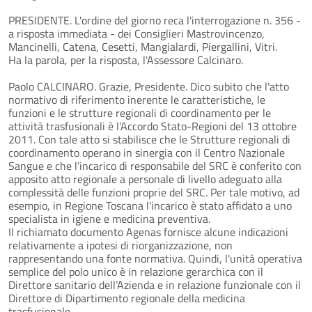
PRESIDENTE. L'ordine del giorno reca l'interrogazione n. 356 -
a risposta immediata - dei Consiglieri Mastrovincenzo,
Mancinelli, Catena, Cesetti, Mangialardi, Piergallini, Vitri.
Ha la parola, per la risposta, l'Assessore Calcinaro.
Paolo CALCINARO. Grazie, Presidente. Dico subito che l'atto
normativo di riferimento inerente le caratteristiche, le
funzioni e le strutture regionali di coordinamento per le
attività trasfusionali è l'Accordo Stato-Regioni del 13 ottobre
2011. Con tale atto si stabilisce che le Strutture regionali di
coordinamento operano in sinergia con il Centro Nazionale
Sangue e che l’incarico di responsabile del SRC è conferito con
apposito atto regionale a personale di livello adeguato alla
complessità delle funzioni proprie del SRC. Per tale motivo, ad
esempio, in Regione Toscana l'incarico è stato affidato a uno
specialista in igiene e medicina preventiva.
Il richiamato documento Agenas fornisce alcune indicazioni
relativamente a ipotesi di riorganizzazione, non
rappresentando una fonte normativa. Quindi, l'unità operativa
semplice del polo unico è in relazione gerarchica con il
Direttore sanitario dell’Azienda e in relazione funzionale con il
Direttore di Dipartimento regionale della medicina
trasfusionale.