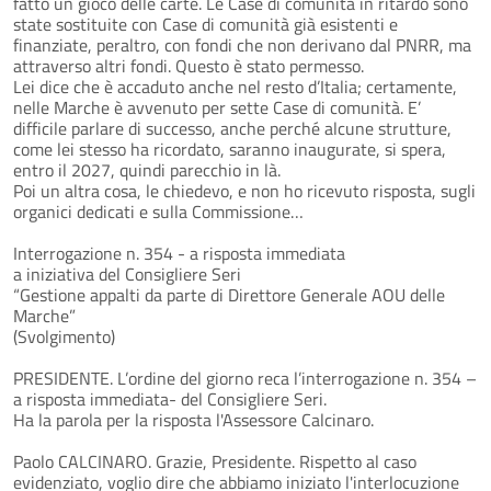
fatto un gioco delle carte. Le Case di comunità in ritardo sono
state sostituite con Case di comunità già esistenti e
finanziate, peraltro, con fondi che non derivano dal PNRR, ma
attraverso altri fondi. Questo è stato permesso.
Lei dice che è accaduto anche nel resto d’Italia; certamente,
nelle Marche è avvenuto per sette Case di comunità. E’
difficile parlare di successo, anche perché alcune strutture,
come lei stesso ha ricordato, saranno inaugurate, si spera,
entro il 2027, quindi parecchio in là.
Poi un altra cosa, le chiedevo, e non ho ricevuto risposta, sugli
organici dedicati e sulla Commissione…
Interrogazione n. 354 - a risposta immediata
a iniziativa del Consigliere Seri
“Gestione appalti da parte di Direttore Generale AOU delle
Marche”
(Svolgimento)
PRESIDENTE. L’ordine del giorno reca l’interrogazione n. 354 –
a risposta immediata- del Consigliere Seri.
Ha la parola per la risposta l'Assessore Calcinaro.
Paolo CALCINARO. Grazie, Presidente. Rispetto al caso
evidenziato, voglio dire che abbiamo iniziato l'interlocuzione