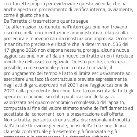
con Torrette proprio per evidenziare questa vicenda, che ha
anche aperto un procedimento di verifica interna, ovviamente,
come è giusto che sia.
Da Torrette ci trasmettono quanto segue.
“Le affermazioni contenute nell'interrogazione non trovano
riscontro nella documentazione amministrativa relativa alla
procedura e muovono da una ricostruzione imprecisa. Occorre
innanzitutto precisare e ribadire che la determina n. 536 del
17 giugno 2026 non dispone nessuna proroga, alcuna nuova
aggiudicazione, non affida un nuovo contratto e non introduce
modifiche dell'assetto negoziale. Questo perché, credo, era
possibile, come opzionale già nel contratto iniziale, il
prolungamento del tempo e l'atto si limita esclusivamente ad
esercitare una facoltà contrattuale prevista espressamente
negli atti di gara approvati nel 2021 e nell'aggiudicazione del
2022 dalla precedente direzione; facoltà conosciuta da tutti gli
operatori economici sin dalla pubblicazione della gara,
valorizzata nel quadro economico complessivo dell'appalto,
computata al fine del valore stimato anche dell'affidamento ed
accettata dai concorrenti con la presentazione dell'offerta.
Non si tratta, pertanto, di una scelta discrezionale introdotta
dall'attuale Direzione generale, bensì dell'attuazione di una
clausola contrattuale già esistente, già finanziata e già
sottoposta alla concorrenza. La determina richiama