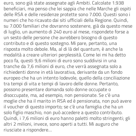
euro, sono già state assegnate agli Ambiti. Calcolate 1.938
beneficiari, ma penso che lei sappia che nelle Marche gli ospiti
delle RSA e delle residenze protette sono 7.000. Questi sono i
numeri che ho ricavato dai siti ufficiali della Regione. Quindi,
su 7.000 familiari che dovranno sostenere, già da questo mese
di luglio, un aumento di 240 euro al mese, rispondete forse a
un sesto delle persone che avrebbero bisogno di questo
contributo e di questo sostegno. Mi pare, pertanto, una
risposta molto debole. Ma, al di là del quantum, è anche la
modalità a creare ulteriori perplessità. Come lei mi ha detto
poco fa, questi 9,6 milioni di euro sono suddivisi in una
tranche da 7,6 milioni di euro, che verrà assegnata solo a
richiedenti donne in età lavorativa, derivante da un fondo
europeo che ha un intento lodevole, quello della conciliazione
tra tempi di vita e tempi di lavoro delle donne. Pertanto,
possono presentare domanda solo donne occupate o
disoccupate, ma, ad esempio, non pensionate. Se c'è una
moglie che ha il marito in RSA ed è pensionata, non può avere
il voucher di questo importo; se c'è una famiglia che ha un
solo figlio maschio, non può accedere a questo contributo.
Quindi, i 7,6 milioni di euro hanno paletti molto stringenti; gli
altri 2 milioni, invece, sono aperti a tutti. Mi auguro che
riusciate a rispondere…