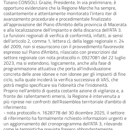
Tiziano CONSOLI. Grazie, Presidente. In via preliminare, è
opportuno evidenziare che la Regione Marche ha sempre,
costantemente e attentamente monitorato l'intero iter di
avanzamento procedurale e procedimentale finalizzato
all'approvazione del Piano d'Ambito della provincia di Macerata
e alla localizzazione dell'impianto e della discarica dell'ATA 3.
Le funzioni regionali di verifica di conformità, infatti, ai sensi
dell'articolo 2, comma 1, lettera c), della legge regionale n. 24
del 2009, non si esauriscono con il provvedimento favorevole
espresso sul Piano d'Ambito, rilasciato con prescrizioni dal
settore regionale con nota protocollo n. 0927081 del 22 luglio
2023, ma si estendono, logicamente, anche alla fase di
programmazione attuativa che porta all'individuazione
concreta delle aree idonee e non idonee per gli impianti di fine
ciclo, sulla quale inciderà la verifica successiva di VAS, che
potrà meglio specificare sia l'idoneità che l'inidoneità.
Proprio nell'ambito di questa costante azione di vigilanza e, a
fronte dei rallentamenti emersi, la Regione è intervenuta a
più riprese nei confronti dell'Assemblea territoriale d'ambito di
riferimento:
- nota protocollo n. 1628778 del 30 dicembre 2025, il settore
di riferimento ha formalmente richiesto informazioni urgenti e
un aggiornamento del cronoprogramma dell'ATA 3, rilevando
come le tempistiche previste fossero abbondantemente