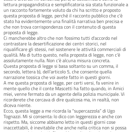
lettura propagandistica e semplificatoria sia stata funzionale a
un racconto fortemente voluto da chi ha scritto e proposto
questa proposta di legge, perché il racconto pubblico che c'è
stato ha evidentemente una finalità narrativa ben precisa e
che non trova corrispondenza con il contenuto di questa
proposta di legge.
Ci mancherebbe altro che non fossimo tutti d'accordo nel
contrastare la desertificazione dei centri storici, nel
riqualificare gli stessi, nel sostenere le attività commerciali di
qualità. Ma di tutto questo, nella proposta di legge, non c'è
assolutamente nulla. Non c'è alcuna misura concreta.
Questa proposta di legge si basa soltanto su un comma, il
secondo, lettera b), dell'articolo 5, che consente quella
narrazione tossica che voi avete fatto in questi giorni.
A me questa proposta di legge, per certi versi, fa venire in
mente quello che il conte Mascetti ha fatto quando, in Amici
miei, venne fermato da un agente della polizia municipale. Vi
ricorderete che cercava di dire qualcosa ma, in realtà, non
diceva niente.
Ecco, questa legge a me ricorda la “supercazzola” di Ugo
Tognazzi. Mi si consenta: lo dico con leggerezza e anche con
rispetto. Ma, siccome abbiamo letto in questi giorni cose
inaccettabili, è inevitabile che anche nella critica non si possa