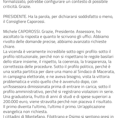
formalizzato, potrebbe configurare un contesto di possibile
criticità. Grazie.
PRESIDENTE. Ha la parola, per dichiararsi soddisfatto o meno,
il Consigliere Caporossi.
Michele CAPOROSSI. Grazie, Presidente. Assessore, ho
ascoltato la risposta e quanto le scrivono gli uffici. Abbiamo
rivolto delle domande precise, abbiamo avanzato richieste
chiare.
La vicenda è veramente incredibile sotto ogni profilo: sotto il
profilo istituzionale, perché non si rispettano le regole basilari
dello stare insieme, il rispetto, la coerenza, la trasparenza, la
correttezza delle procedure. Sotto il profilo politico, perché è
una scelta partitica per dare una mano al Sindaco di Macerata,
in campagna elettorale, e ne aveva bisogno, vista la vittoria
problematica e visto quello che è avvenuto dopo, con
un'Assessora dimissionata prima di entrare in carica; sotto il
profilo amministrativo, perché si registrano violazioni in serie.
Una graduatoria, frutto di anni di studi e di spese superiori a
200.000 euro, viene stravolta perché non piaceva il risultato.
Il primo diventa l'ultimo, l'ultimo il primo. Un'applicazione
evangelica non richiesta.
I cittadini di Montefano, Filottrano e Osimo si sentono presi in