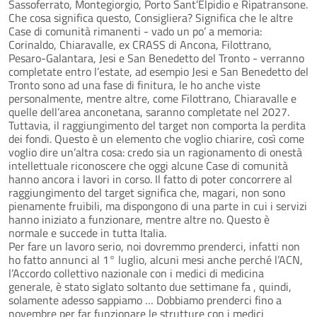
Sassoferrato, Montegiorgio, Porto Sant’Elpidio e Ripatransone.
Che cosa significa questo, Consigliera? Significa che le altre
Case di comunità rimanenti - vado un po’ a memoria:
Corinaldo, Chiaravalle, ex CRASS di Ancona, Filottrano,
Pesaro-Galantara, Jesi e San Benedetto del Tronto - verranno
completate entro l’estate, ad esempio Jesi e San Benedetto del
Tronto sono ad una fase di finitura, le ho anche viste
personalmente, mentre altre, come Filottrano, Chiaravalle e
quelle dell’area anconetana, saranno completate nel 2027.
Tuttavia, il raggiungimento del target non comporta la perdita
dei fondi. Questo è un elemento che voglio chiarire, così come
voglio dire un’altra cosa: credo sia un ragionamento di onestà
intellettuale riconoscere che oggi alcune Case di comunità
hanno ancora i lavori in corso. Il fatto di poter concorrere al
raggiungimento del target significa che, magari, non sono
pienamente fruibili, ma dispongono di una parte in cui i servizi
hanno iniziato a funzionare, mentre altre no. Questo è
normale e succede in tutta Italia.
Per fare un lavoro serio, noi dovremmo prenderci, infatti non
ho fatto annunci al 1° luglio, alcuni mesi anche perché l’ACN,
l’Accordo collettivo nazionale con i medici di medicina
generale, è stato siglato soltanto due settimane fa , quindi,
solamente adesso sappiamo … Dobbiamo prenderci fino a
novembre per far funzionare le strutture con i medici