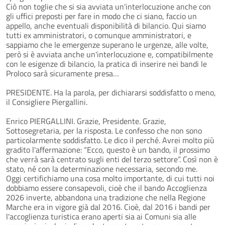
Ciò non toglie che si sia avviata un'interlocuzione anche con
gli uffici preposti per fare in modo che ci siano, faccio un
appello, anche eventuali disponibilità di bilancio. Qui siamo
tutti ex amministratori, o comunque amministratori, e
sappiamo che le emergenze superano le urgenze, alle volte,
però si è avviata anche un'interlocuzione e, compatibilmente
con le esigenze di bilancio, la pratica di inserire nei bandi le
Proloco sarà sicuramente presa…
PRESIDENTE. Ha la parola, per dichiararsi soddisfatto o meno,
il Consigliere Piergallini.
Enrico PIERGALLINI. Grazie, Presidente. Grazie,
Sottosegretaria, per la risposta. Le confesso che non sono
particolarmente soddisfatto. Le dico il perché. Avrei molto più
gradito l'affermazione: “Ecco, questo è un bando, il prossimo
che verrà sarà centrato sugli enti del terzo settore”. Così non è
stato, né con la determinazione necessaria, secondo me.
Oggi certifichiamo una cosa molto importante, di cui tutti noi
dobbiamo essere consapevoli, cioè che il bando Accoglienza
2026 inverte, abbandona una tradizione che nella Regione
Marche era in vigore già dal 2016. Cioè, dal 2016 i bandi per
l'accoglienza turistica erano aperti sia ai Comuni sia alle