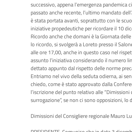
successivo, appena l’emergenza pandemica ci c
passato anche recente, l’ultimo mandato dell
è stata portata avanti, soprattutto con le scuo
iniziative propedeutiche per ricordare il 10 d
Ricordo anche che domani è la Giornata delle 
lo ricordo, si svolgerà a Loreto presso il Salon
alle ore 17,00, anche in questo caso nel rispe
assunto l’iniziativa considerando il numero l
dettato appunto dal rispetto delle norme prec
Entriamo nel vivo della seduta odierna, ai se
chiedo, come è stato approvato dalla Conferen
l’iscrizione del punto relativo alle “Dimission
surrogazione”, se non ci sono opposizioni, lo
Dimissioni del Consigliere regionale Mauro Luc
PRESIDENTE. Comunico che in data 3 dicembr