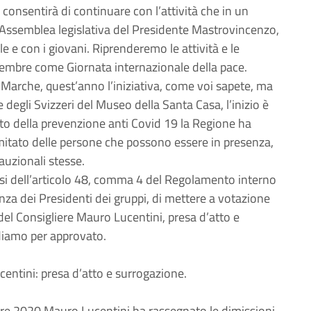
onsentirà di continuare con l’attività che in un
’Assemblea legislativa del Presidente Mastrovincenzo,
le e con i giovani. Riprenderemo le attività e le
icembre come Giornata internazionale della pace.
Marche, quest’anno l’iniziativa, come voi sapete, ma
e degli Svizzeri del Museo della Santa Casa, l’inizio è
tto della prevenzione anti Covid 19 la Regione ha
imitato delle persone che possono essere in presenza,
auzionali stesse.
nsi dell’articolo 48, comma 4 del Regolamento interno
za dei Presidenti dei gruppi, di mettere a votazione
i del Consigliere Mauro Lucentini, presa d’atto e
 diamo per approvato.
entini: presa d’atto e surrogazione.
e 2020 Mauro Lucentini ha rassegnato le dimissioni