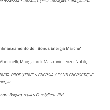
de Assessore Consoli, replica Consigliere Mangialardi
i rifinanziamento del 'Bonus Energia Marche'
 Mancinelli, Mangialardi, Mastrovincenzo, Nobili,
IVITA' PRODUTTIVE > ENERGIA / FONTI ENERGETICHE
nergia
ssore Bugaro, replica Consigliera Vitri