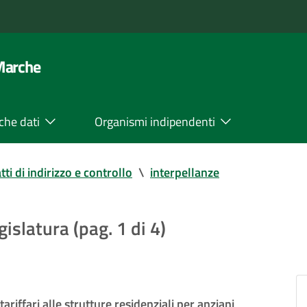
 Marche
che dati
Organismi indipendenti
tti di indirizzo e controllo
\
interpellanze
gislatura (pag. 1 di 4)
iffari alle strutture residenziali per anziani