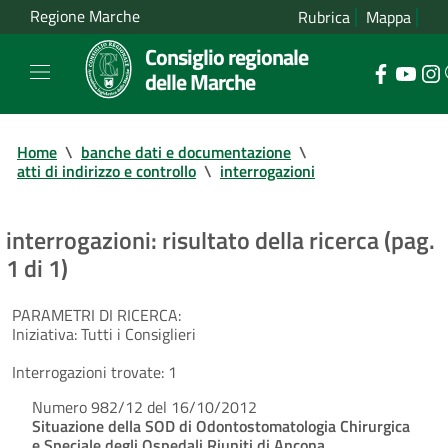
Regione Marche
Rubrica
Mappa
Consiglio regionale
delle Marche
Home
\
banche dati e documentazione
\
atti di indirizzo e controllo
\
interrogazioni
interrogazioni: risultato della ricerca (pag.
1 di 1)
PARAMETRI DI RICERCA:
Iniziativa:
Tutti i Consiglieri
Interrogazioni trovate:
1
Numero 982/12 del 16/10/2012
Situazione della SOD di Odontostomatologia Chirurgica
e Speciale degli Ospedali Riuniti di Ancona