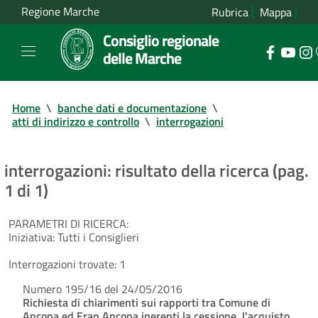
Regione Marche
Rubrica
Mappa
Consiglio regionale
delle Marche
Home
\
banche dati e documentazione
\
atti di indirizzo e controllo
\
interrogazioni
interrogazioni: risultato della ricerca (pag.
1 di 1)
PARAMETRI DI RICERCA:
Iniziativa:
Tutti i Consiglieri
Interrogazioni trovate:
1
Numero 195/16 del 24/05/2016
Richiesta di chiarimenti sui rapporti tra Comune di
Ancona ed Erap Ancona inerenti la cessione, l'acquisto