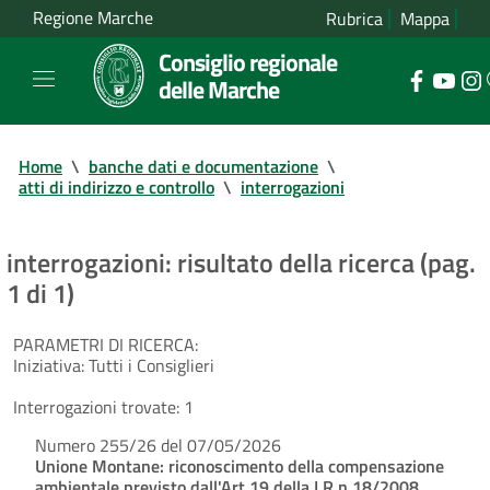
Regione Marche
Rubrica
Mappa
Consiglio regionale
delle Marche
Home
\
banche dati e documentazione
\
atti di indirizzo e controllo
\
interrogazioni
interrogazioni: risultato della ricerca (pag.
1 di 1)
PARAMETRI DI RICERCA:
Iniziativa:
Tutti i Consiglieri
Interrogazioni trovate:
1
Numero 255/26 del 07/05/2026
Unione Montane: riconoscimento della compensazione
ambientale previsto dall'Art.19 della LR n.18/2008