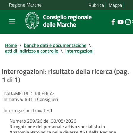
Regione Marche
Rubrica
Mappa
Consiglio regionale
delle Marche
Home
\
banche dati e documentazione
\
atti di indirizzo e controllo
\
interrogazioni
interrogazioni: risultato della ricerca (pag.
1 di 1)
PARAMETRI DI RICERCA:
Iniziativa:
Tutti i Consiglieri
Interrogazioni trovate:
1
Numero 259/26 del 08/05/2026
Ricognizione del personale attivo specialista in
Anatomia Patologica nelle diverse AST della Regione