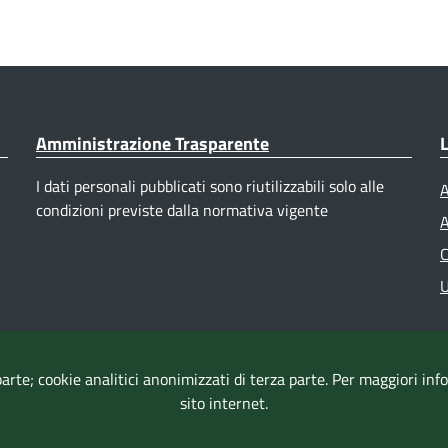
Amministrazione Trasparente
L
I dati personali pubblicati sono riutilizzabili solo alle
A
condizioni previste dalla normativa vigente
A
C
U
parte; cookie analitici anonimizzati di terza parte. Per maggiori in
sito internet.
Accessibilità
|
Dichiarazione di accessibilità
|
Mappa del sito
|