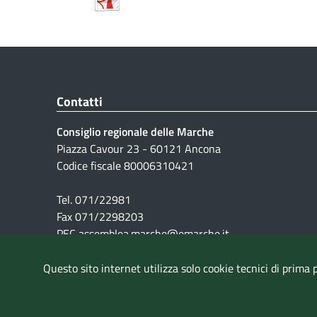
Contatti
Consiglio regionale delle Marche
Piazza Cavour 23 - 60121 Ancona
Codice fiscale 80006310421
Tel. 071/22981
Fax 071/2298203
PEC assemblea.marche@emarche.it
Questo sito internet utilizza solo cookie tecnici di prima 
Pubblicità legale
|
Note Legali
|
Cookie
|
Privacy
|