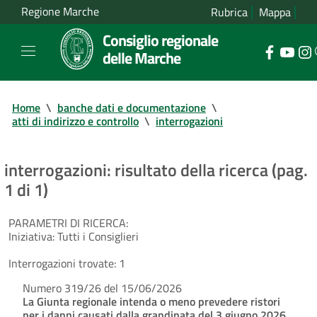
Regione Marche
Rubrica
Mappa
Consiglio regionale
delle Marche
Home
\
banche dati e documentazione
\
atti di indirizzo e controllo
\
interrogazioni
interrogazioni: risultato della ricerca (pag.
1 di 1)
PARAMETRI DI RICERCA:
Iniziativa:
Tutti i Consiglieri
Interrogazioni trovate:
1
Numero 319/26 del 15/06/2026
La Giunta regionale intenda o meno prevedere ristori
per i danni causati dalla grandinata del 3 giugno 2026