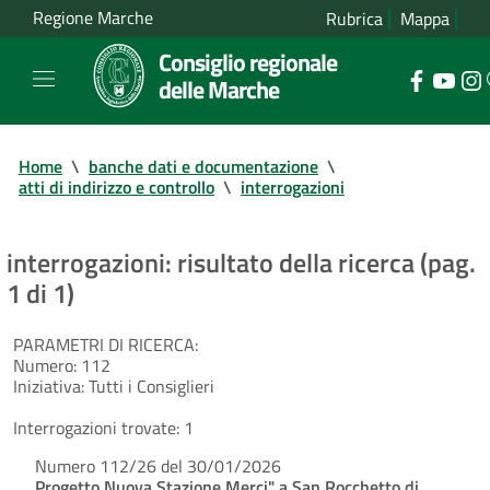
Regione Marche
Rubrica
Mappa
Consiglio regionale
delle Marche
Home
\
banche dati e documentazione
\
atti di indirizzo e controllo
\
interrogazioni
interrogazioni: risultato della ricerca (pag.
1 di 1)
PARAMETRI DI RICERCA:
Numero:
112
Iniziativa:
Tutti i Consiglieri
Interrogazioni trovate:
1
Numero 112/26 del 30/01/2026
Progetto Nuova Stazione Merci" a San Rocchetto di