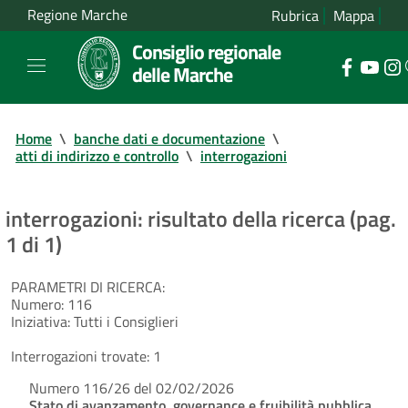
Regione Marche
Rubrica
Mappa
Consiglio regionale
delle Marche
Home
\
banche dati e documentazione
\
atti di indirizzo e controllo
\
interrogazioni
interrogazioni: risultato della ricerca (pag.
1 di 1)
PARAMETRI DI RICERCA:
Numero:
116
Iniziativa:
Tutti i Consiglieri
Interrogazioni trovate:
1
Numero 116/26 del 02/02/2026
Stato di avanzamento, governance e fruibilità pubblica