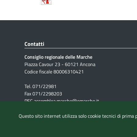
Contatti
Consiglio regionale delle Marche
Piazza Cavour 23 - 60121 Ancona
Codice fiscale 80006310421
Tel. 071/22981
Fax 071/2298203
PEC assemblea.marche@emarche.it
Questo sito internet utilizza solo cookie tecnici di prima 
Pubblicità legale
|
Note Legali
|
Cookie
|
Privacy
|