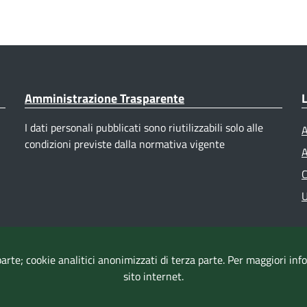
Amministrazione Trasparente
L
I dati personali pubblicati sono riutilizzabili solo alle
A
condizioni previste dalla normativa vigente
A
C
U
parte; cookie analitici anonimizzati di terza parte. Per maggiori in
sito internet.
Accessibilità
|
Dichiarazione di accessibilità
|
Mappa del sito
|