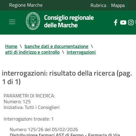
Regione Marche
Rubrica
Mappa
Consiglio regionale
delle Marche
Home
\
banche dati e documentazione
\
atti di indirizzo e controllo
\
interrogazioni
interrogazioni: risultato della ricerca (pag.
1 di 1)
PARAMETRI DI RICERCA:
Numero:
125
Iniziativa:
Tutti i Consiglieri
Interrogazioni trovate:
1
Numero 125/26 del 05/02/2026
Distribuzione farmaci AST di Fermo - Farmacia di Via