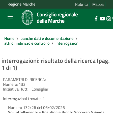
Regione Marche
Rubrica
Mappa
Consiglio regionale
delle Marche
Home
\
banche dati e documentazione
\
atti di indirizzo e controllo
\
interrogazioni
interrogazioni: risultato della ricerca (pag.
1 di 1)
PARAMETRI DI RICERCA:
Numero:
132
Iniziativa:
Tutti i Consiglieri
Interrogazioni trovate:
1
Numero 132/26 del 06/02/2026
Sovraffollamento - Boarding e Pronto Soccorso Azienda