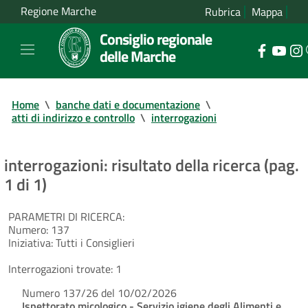
Regione Marche
Rubrica
Mappa
Consiglio regionale
delle Marche
Home
\
banche dati e documentazione
\
atti di indirizzo e controllo
\
interrogazioni
interrogazioni: risultato della ricerca (pag.
1 di 1)
PARAMETRI DI RICERCA:
Numero:
137
Iniziativa:
Tutti i Consiglieri
Interrogazioni trovate:
1
Numero 137/26 del 10/02/2026
Ispettorato micologico - Servizio igiene degli Alimenti e