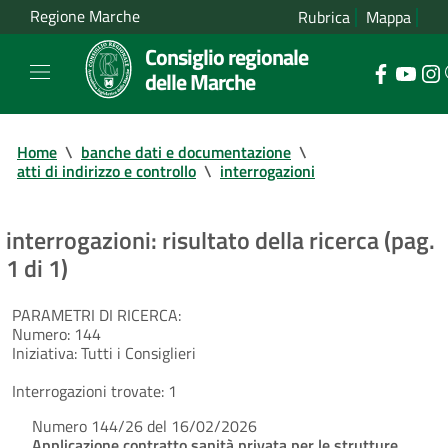
Regione Marche
Rubrica
Mappa
Consiglio regionale
delle Marche
Home
\
banche dati e documentazione
\
atti di indirizzo e controllo
\
interrogazioni
interrogazioni: risultato della ricerca (pag.
1 di 1)
PARAMETRI DI RICERCA:
Numero:
144
Iniziativa:
Tutti i Consiglieri
Interrogazioni trovate:
1
Numero 144/26 del 16/02/2026
Applicazione contratto sanità privata per le strutture