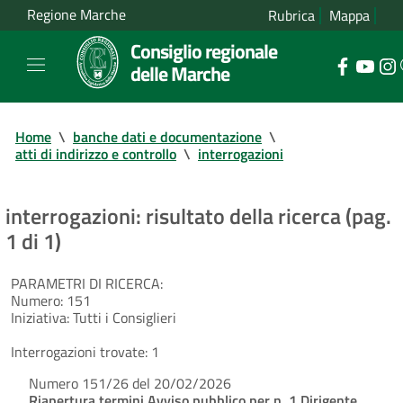
Regione Marche
Rubrica
Mappa
Consiglio regionale
delle Marche
Home
\
banche dati e documentazione
\
atti di indirizzo e controllo
\
interrogazioni
interrogazioni: risultato della ricerca (pag.
1 di 1)
PARAMETRI DI RICERCA:
Numero:
151
Iniziativa:
Tutti i Consiglieri
Interrogazioni trovate:
1
Numero 151/26 del 20/02/2026
Riapertura termini Avviso pubblico per n. 1 Dirigente