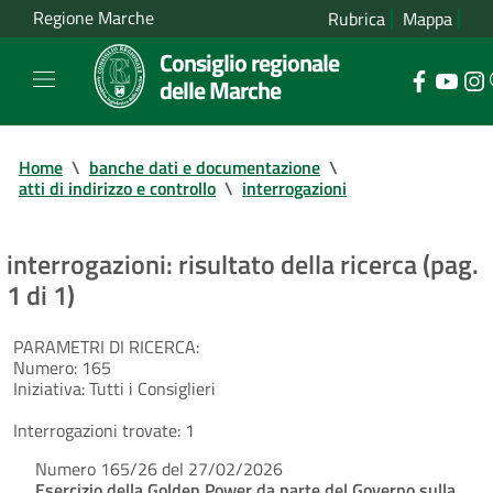
Regione Marche
Rubrica
Mappa
Consiglio regionale
delle Marche
Home
\
banche dati e documentazione
\
atti di indirizzo e controllo
\
interrogazioni
interrogazioni: risultato della ricerca (pag.
1 di 1)
PARAMETRI DI RICERCA:
Numero:
165
Iniziativa:
Tutti i Consiglieri
Interrogazioni trovate:
1
Numero 165/26 del 27/02/2026
Esercizio della Golden Power da parte del Governo sulla