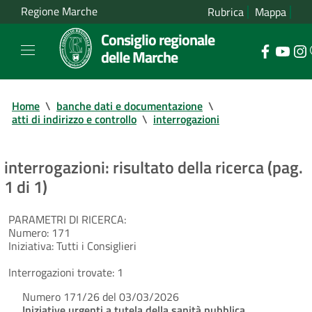
Regione Marche
Rubrica
Mappa
Consiglio regionale
delle Marche
Home
\
banche dati e documentazione
\
atti di indirizzo e controllo
\
interrogazioni
interrogazioni: risultato della ricerca (pag.
1 di 1)
PARAMETRI DI RICERCA:
Numero:
171
Iniziativa:
Tutti i Consiglieri
Interrogazioni trovate:
1
Numero 171/26 del 03/03/2026
Iniziative urgenti a tutela della sanità pubblica