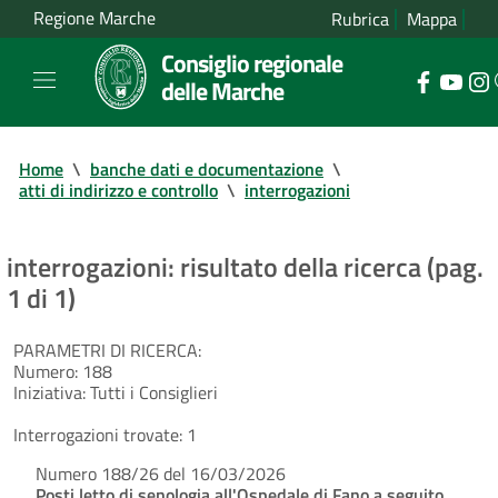
Regione Marche
Rubrica
Mappa
Consiglio regionale
delle Marche
Home
\
banche dati e documentazione
\
atti di indirizzo e controllo
\
interrogazioni
interrogazioni: risultato della ricerca (pag.
1 di 1)
PARAMETRI DI RICERCA:
Numero:
188
Iniziativa:
Tutti i Consiglieri
Interrogazioni trovate:
1
Numero 188/26 del 16/03/2026
Posti letto di senologia all'Ospedale di Fano a seguito