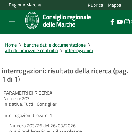
Regione Marche
Rubrica
Mappa
Consiglio regionale
delle Marche
Home
\
banche dati e documentazione
\
atti di indirizzo e controllo
\
interrogazioni
interrogazioni: risultato della ricerca (pag.
1 di 1)
PARAMETRI DI RICERCA:
Numero:
203
Iniziativa:
Tutti i Consiglieri
Interrogazioni trovate:
1
Numero 203/26 del 26/03/2026
Gravi problematiche utilizzo plasma