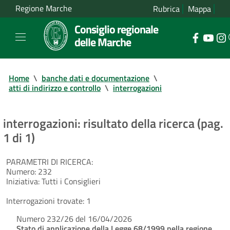
Regione Marche
Rubrica
Mappa
Consiglio regionale
delle Marche
Home
\
banche dati e documentazione
\
atti di indirizzo e controllo
\
interrogazioni
interrogazioni: risultato della ricerca (pag.
1 di 1)
PARAMETRI DI RICERCA:
Numero:
232
Iniziativa:
Tutti i Consiglieri
Interrogazioni trovate:
1
Numero 232/26 del 16/04/2026
Stato di applicazione della Legge 68/1999 nella regione