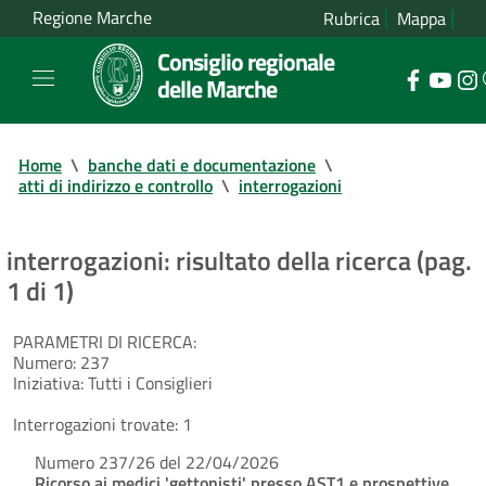
Regione Marche
Rubrica
Mappa
Consiglio regionale
delle Marche
Home
\
banche dati e documentazione
\
atti di indirizzo e controllo
\
interrogazioni
interrogazioni: risultato della ricerca (pag.
1 di 1)
PARAMETRI DI RICERCA:
Numero:
237
Iniziativa:
Tutti i Consiglieri
Interrogazioni trovate:
1
Numero 237/26 del 22/04/2026
Ricorso ai medici 'gettonisti' presso AST1 e prospettive