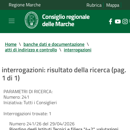
Regione Marche
Rubrica
Mappa
Consiglio regionale
delle Marche
Home
\
banche dati e documentazione
\
atti di indirizzo e controllo
\
interrogazioni
interrogazioni: risultato della ricerca (pag.
1 di 1)
PARAMETRI DI RICERCA:
Numero:
241
Iniziativa:
Tutti i Consiglieri
Interrogazioni trovate:
1
Numero 241/26 del 29/04/2026
Riordino degli Istituti Tecnici e filiera "4+2", valutazioni