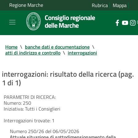
Regione Marche
Rubrica
Mappa
Consiglio regionale
delle Marche
Home
\
banche dati e documentazione
\
atti di indirizzo e controllo
\
interrogazioni
interrogazioni: risultato della ricerca (pag.
1 di 1)
PARAMETRI DI RICERCA:
Numero:
250
Iniziativa:
Tutti i Consiglieri
Interrogazioni trovate:
1
Numero 250/26 del 06/05/2026
Attuale situazione di sottodimensionamento della