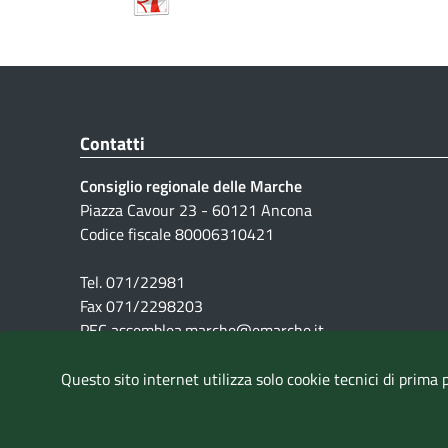
Contatti
Consiglio regionale delle Marche
Piazza Cavour 23 - 60121 Ancona
Codice fiscale 80006310421
Tel. 071/22981
Fax 071/2298203
PEC assemblea.marche@emarche.it
Questo sito internet utilizza solo cookie tecnici di prima 
Pubblicità legale
|
Note Legali
|
Cookie
|
Privacy
|