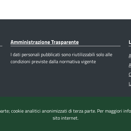
Amministrazione Trasparente
L
I dati personali pubblicati sono riutilizzabili solo alle
A
condizioni previste dalla normativa vigente
A
C
U
parte; cookie analitici anonimizzati di terza parte. Per maggiori in
sito internet.
Accessibilità
|
Dichiarazione di accessibilità
|
Mappa del sito
|