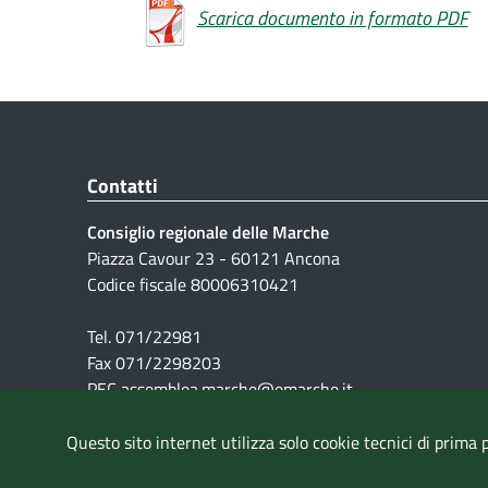
Scarica documento in formato PDF
Contatti
Consiglio regionale delle Marche
Piazza Cavour 23 - 60121 Ancona
Codice fiscale 80006310421
Tel. 071/22981
Fax 071/2298203
PEC assemblea.marche@emarche.it
Questo sito internet utilizza solo cookie tecnici di prima 
Pubblicità legale
|
Note Legali
|
Cookie
|
Privacy
|