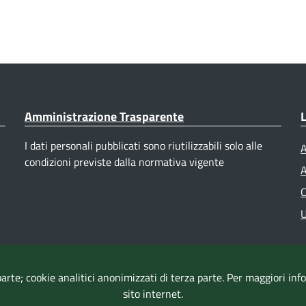
Amministrazione Trasparente
L
I dati personali pubblicati sono riutilizzabili solo alle
A
condizioni previste dalla normativa vigente
A
C
U
parte; cookie analitici anonimizzati di terza parte. Per maggiori in
sito internet.
Accessibilità
|
Dichiarazione di accessibilità
|
Mappa del sito
|