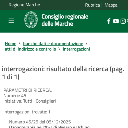
Regione Marche
Rubrica
Mappa
Consiglio regionale
delle Marche
Home
\
banche dati e documentazione
\
atti di indirizzo e controllo
\
interrogazioni
interrogazioni: risultato della ricerca (pag.
1 di 1)
PARAMETRI DI RICERCA:
Numero:
45
Iniziativa:
Tutti i Consiglieri
Interrogazioni trovate:
1
Numero 45/25 del 05/12/2025
Ozonoterapia nell'AST di Pesaro e Urbino