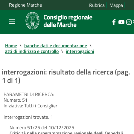
Regione Marche
Rubrica
Mappa
Consiglio regionale
delle Marche
Home
\
banche dati e documentazione
\
atti di indirizzo e controllo
\
interrogazioni
interrogazioni: risultato della ricerca (pag.
1 di 1)
PARAMETRI DI RICERCA:
Numero:
51
Iniziativa:
Tutti i Consiglieri
Interrogazioni trovate:
1
Numero 51/25 del 10/12/2025
Criticità nella programmazione regionale degli Ospedali