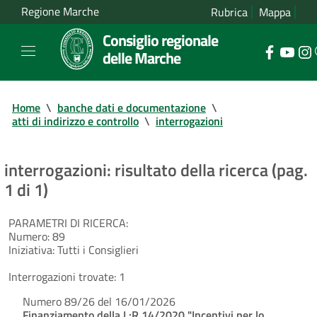
Regione Marche
Rubrica
Mappa
Consiglio regionale
delle Marche
Home
\
banche dati e documentazione
\
atti di indirizzo e controllo
\
interrogazioni
interrogazioni: risultato della ricerca (pag.
1 di 1)
PARAMETRI DI RICERCA:
Numero:
89
Iniziativa:
Tutti i Consiglieri
Interrogazioni trovate:
1
Numero 89/26 del 16/01/2026
Finanziamento della L:R 14/2020 "Incentivi per lo