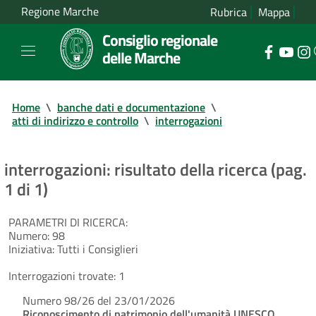
Regione Marche
Rubrica
Mappa
Consiglio regionale
delle Marche
Home
\
banche dati e documentazione
\
atti di indirizzo e controllo
\
interrogazioni
interrogazioni: risultato della ricerca (pag.
1 di 1)
PARAMETRI DI RICERCA:
Numero:
98
Iniziativa:
Tutti i Consiglieri
Interrogazioni trovate:
1
Numero 98/26 del 23/01/2026
Riconoscimento di patrimonio dell'umanità UNESCO