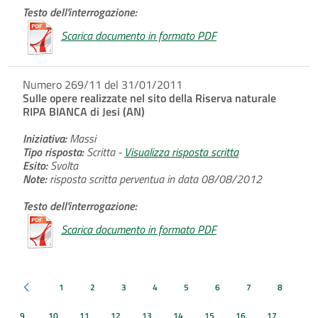
Testo dell'interrogazione:
Scarica documento in formato PDF
Numero 269/11 del 31/01/2011
Sulle opere realizzate nel sito della Riserva naturale
RIPA BIANCA di Jesi (AN)
Iniziativa:
Massi
Tipo risposta:
Scritta -
Visualizza risposta scritta
Esito:
Svolta
Note:
risposta scritta perventua in data 08/08/2012
Testo dell'interrogazione:
Scarica documento in formato PDF
1
2
3
4
5
6
7
8
Pagina precedente
9
10
11
12
13
14
15
16
17