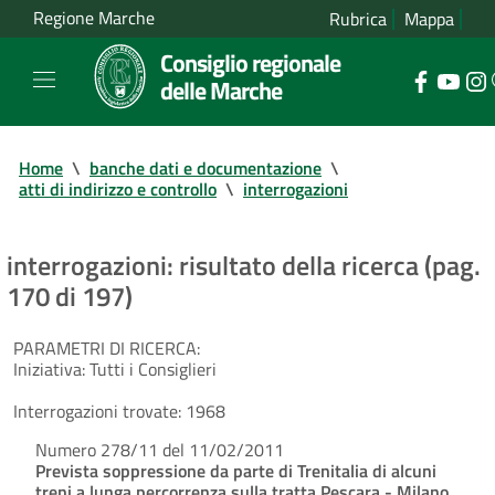
Regione Marche
Rubrica
Mappa
Consiglio regionale
delle Marche
Home
\
banche dati e documentazione
\
atti di indirizzo e controllo
\
interrogazioni
interrogazioni: risultato della ricerca (pag.
170 di 197)
PARAMETRI DI RICERCA:
Iniziativa:
Tutti i Consiglieri
Interrogazioni trovate:
1968
Numero 278/11 del 11/02/2011
Prevista soppressione da parte di Trenitalia di alcuni
treni a lunga percorrenza sulla tratta Pescara - Milano