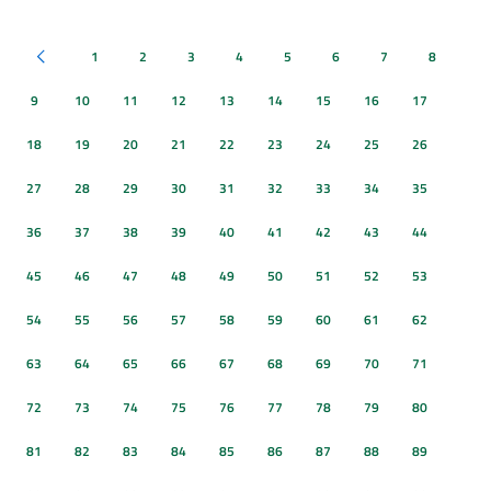
1
2
3
4
5
6
7
8
Pagina precedente
9
10
11
12
13
14
15
16
17
18
19
20
21
22
23
24
25
26
27
28
29
30
31
32
33
34
35
36
37
38
39
40
41
42
43
44
45
46
47
48
49
50
51
52
53
54
55
56
57
58
59
60
61
62
63
64
65
66
67
68
69
70
71
72
73
74
75
76
77
78
79
80
81
82
83
84
85
86
87
88
89