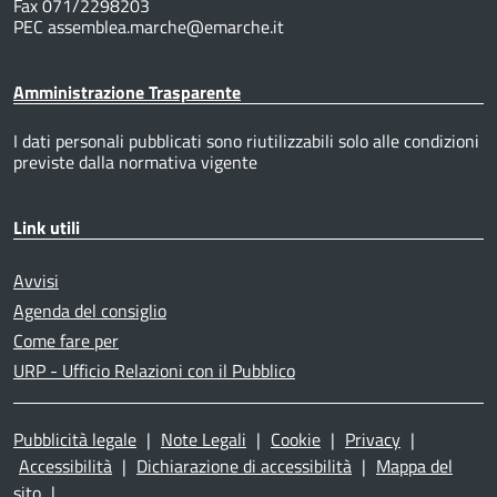
Fax 071/2298203
PEC assemblea.marche@emarche.it
Amministrazione Trasparente
I dati personali pubblicati sono riutilizzabili solo alle condizioni
previste dalla normativa vigente
Link utili
Avvisi
Agenda del consiglio
Come fare per
URP - Ufficio Relazioni con il Pubblico
Pubblicità legale
|
Note Legali
|
Cookie
|
Privacy
|
Accessibilità
|
Dichiarazione di accessibilità
|
Mappa del
sito
|