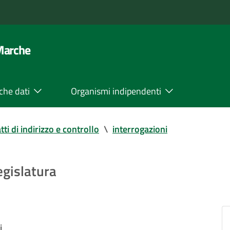
 Marche
che dati
Organismi indipendenti
tti di indirizzo e controllo
\
interrogazioni
legislatura
i