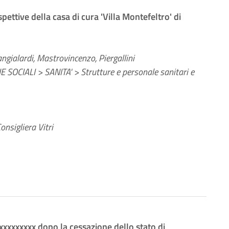
pettive della casa di cura 'Villa Montefeltro' di
angialardi, Mastrovincenzo, Piergallini
 SOCIALI > SANITA' > Strutture e personale sanitari e
nsigliera Vitri
ng.xxxxxxxxx dopo la cessazione dello stato di