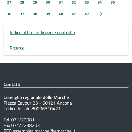
27
28
29
30
31
32
33
34
35
36
37
38
39
40
41
42
Pagina successiva
Indice atti di indirizzo e controllo
Ricerca
Contatti
Consiglio regionale delle Marche
Piazza Cavour 23 - 60121 Ancona
Codice fiscale 80006310421
Tel. 071/22981
Fax 071/2298203
PEC assemblea.marche@emarche.it