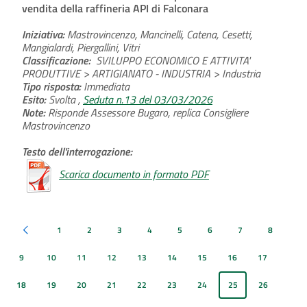
vendita della raffineria API di Falconara
Iniziativa:
Mastrovincenzo, Mancinelli, Catena, Cesetti,
Mangialardi, Piergallini, Vitri
Classificazione:
SVILUPPO ECONOMICO E ATTIVITA'
PRODUTTIVE > ARTIGIANATO - INDUSTRIA > Industria
Tipo risposta:
Immediata
Esito:
Svolta ,
Seduta n.13 del 03/03/2026
Note:
Risponde Assessore Bugaro, replica Consigliere
Mastrovincenzo
Testo dell'interrogazione:
Scarica documento in formato PDF
1
2
3
4
5
6
7
8
Pagina precedente
9
10
11
12
13
14
15
16
17
18
19
20
21
22
23
24
25
26