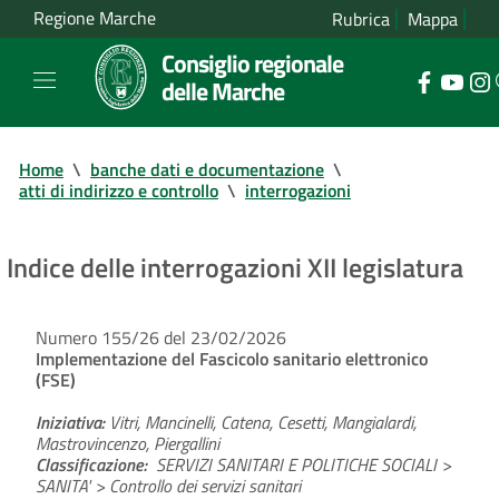
Regione Marche
Rubrica
Mappa
Consiglio regionale
delle Marche
Home
\
banche dati e documentazione
\
atti di indirizzo e controllo
\
interrogazioni
Indice delle interrogazioni XII legislatura
Numero 155/26 del 23/02/2026
Implementazione del Fascicolo sanitario elettronico
(FSE)
Iniziativa:
Vitri, Mancinelli, Catena, Cesetti, Mangialardi,
Mastrovincenzo, Piergallini
Classificazione:
SERVIZI SANITARI E POLITICHE SOCIALI >
SANITA' > Controllo dei servizi sanitari