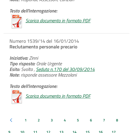
Testo dell'interrogazione:
Scarica documento in formato PDF
Numero 1539/14 del 16/01/2014
Reclutamento personale precario
Iniziativa:
Zinni
Tipo risposta:
Orale Urgente
Esito:
Svolta ,
Seduta n.170 del 30/09/2014
Note:
risponde assessore Mezzolani
Testo dell'interrogazione:
Scarica documento in formato PDF
1
2
3
4
5
6
7
8
Pagina precedente
9
10
11
12
13
14
15
16
17