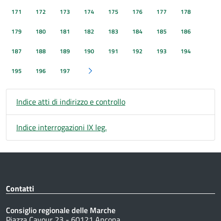
171
172
173
174
175
176
177
178
179
180
181
182
183
184
185
186
187
188
189
190
191
192
193
194
195
196
197
Pagina successiva
Indice atti di indirizzo e controllo
Indice interrogazioni IX leg.
Contatti
Consiglio regionale delle Marche
Piazza Cavour 23 - 60121 Ancona