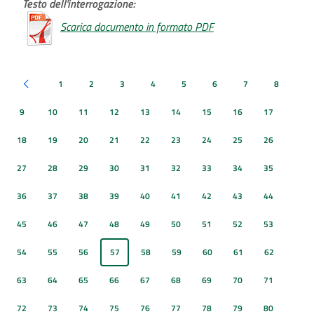
Testo dell'interrogazione:
Scarica documento in formato PDF
1
2
3
4
5
6
7
8
Pagina precedente
9
10
11
12
13
14
15
16
17
18
19
20
21
22
23
24
25
26
27
28
29
30
31
32
33
34
35
36
37
38
39
40
41
42
43
44
45
46
47
48
49
50
51
52
53
54
55
56
57
58
59
60
61
62
63
64
65
66
67
68
69
70
71
72
73
74
75
76
77
78
79
80