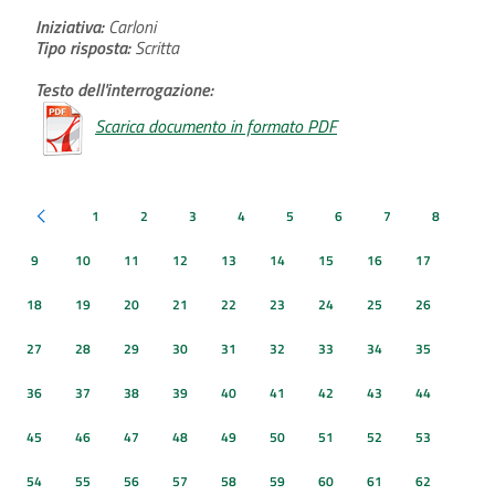
Iniziativa:
Carloni
Tipo risposta:
Scritta
Testo dell'interrogazione:
Scarica documento in formato PDF
1
2
3
4
5
6
7
8
Pagina precedente
9
10
11
12
13
14
15
16
17
18
19
20
21
22
23
24
25
26
27
28
29
30
31
32
33
34
35
36
37
38
39
40
41
42
43
44
45
46
47
48
49
50
51
52
53
54
55
56
57
58
59
60
61
62