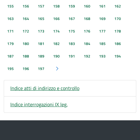
155
156
157
158
159
160
161
162
163
164
165
166
167
168
169
170
171
172
173
174
175
176
177
178
179
180
181
182
183
184
185
186
187
188
189
190
191
192
193
194
195
196
197
Pagina successiva
Indice atti di indirizzo e controllo
Indice interrogazioni IX leg.